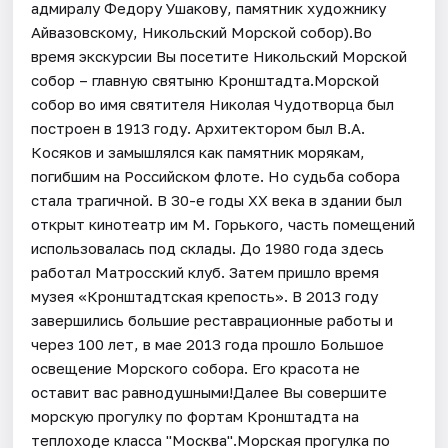
адмиралу Федору Ушакову, памятник художнику
Айвазовскому, Никольский Морской собор).Во
время экскурсии Вы посетите Никольский Морской
собор – главную святыню Кронштадта.Морской
собор во имя святителя Николая Чудотворца был
построен в 1913 году. Архитектором был В.А.
Косяков и замышлялся как памятник морякам,
погибшим на Российском флоте. Но судьба собора
стала трагичной. В 30-е годы XX века в здании был
открыт кинотеатр им М. Горького, часть помещений
использовалась под склады. До 1980 года здесь
работал Матросский клуб. Затем пришло время
музея «Кронштадтская крепость». В 2013 году
завершились большие реставрационные работы и
через 100 лет, в мае 2013 года прошло Большое
освещение Морского собора. Его красота не
оставит вас равнодушными!Далее Вы совершите
морскую прогулку по фортам Кронштадта на
теплоходе класса "Москва".Морская прогулка по