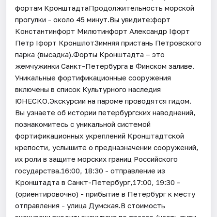
фортам КронштадтаПродолжительность морской
прогулки - около 45 минут.Вы увидите:форт
Константинфорт Милютинфорт Александр Iфорт
Петр Iфорт КроншлотЗимняя пристань Петровского
парка (высадка).Форты Кронштадта – это
жемчужинки Санкт-Петербурга в Финском заливе.
Уникальные фортификационные сооружения
включены в список Культурного наследия
ЮНЕСКО.Экскурсии на пароме проводятся гидом.
Вы узнаете об истории петербургских наводнений,
познакомитесь с уникальной системой
фортификационных укреплений Кронштадтской
крепости, услышите о предназначении сооружений,
их роли в защите морских границ Российского
государства.16:00, 18:30 - отправление из
Кронштадта в Санкт-Петербург,17:00, 19:30 -
(ориентировочно) - прибытие в Петербург к месту
отправления - улица Думская.В стоимость
экскурсии входит: экскурсия по трассе (часть пути