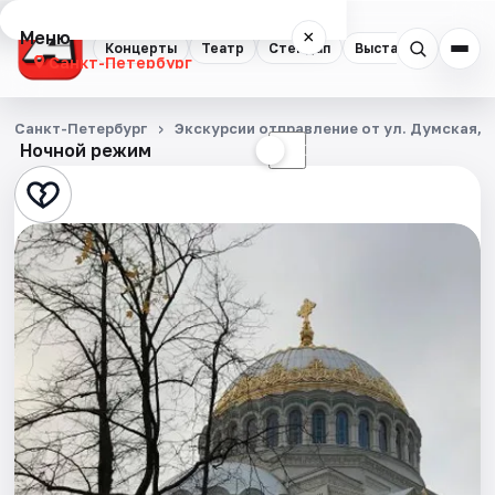
Меню
×
Концерты
Театр
Стендап
Выставки
Квест
Санкт-Петербург
Концерты
Санкт-Петербург
Экскурсии отправление от ул. Думская, д
Ночной режим
☀
☾
Театр
Стендап
Выставки
Квесты
Экскурсии
Спорт
События