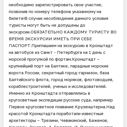
необходимо зарегистрировать свое участие,
позвонив по номеру телефона указанному на
билете!В случае несоблюдения данного условия
туристы могут быть не допущены до
экскурсии.ОБЯЗАТЕЛЬНО КАЖДОМУ ТУРИСТУ ВО
ВРЕМЯ ЭКСКУРСИИ ИМЕТЬ ПРИ СЕБЕ
ПАСПОРТ.Приглашаем на экскурсию в Кронштадт
на автобусе из Санкт - Петербурга на 1 день с
морской прогулкой по фортам.Кронштадт –
крупнейший порт на Балтике, парадные морские
ворота России, секретный город-гарнизон, база
Балтийского флота, город моряков, флотоводцев,
кораблестроителей, ученых и исследователей.
Именно из Кронштадта отправлялись в
кругосветные экспедиции русские суда, например
Первое кругосветное плавание Крузенштерна.Над
красотой Кронштадта поработали известные
архитекторы – Трезини, Чевакинский, Баженов,
Камерон, Захаров, А. Брюллов, И. Лукини и многие