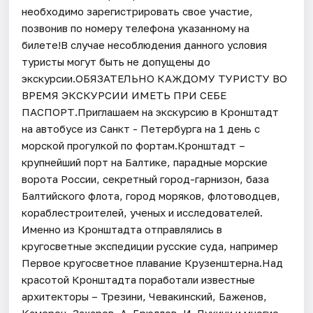
необходимо зарегистрировать свое участие,
позвонив по номеру телефона указанному на
билете!В случае несоблюдения данного условия
туристы могут быть не допущены до
экскурсии.ОБЯЗАТЕЛЬНО КАЖДОМУ ТУРИСТУ ВО
ВРЕМЯ ЭКСКУРСИИ ИМЕТЬ ПРИ СЕБЕ
ПАСПОРТ.Приглашаем на экскурсию в Кронштадт
на автобусе из Санкт - Петербурга на 1 день с
морской прогулкой по фортам.Кронштадт –
крупнейший порт на Балтике, парадные морские
ворота России, секретный город-гарнизон, база
Балтийского флота, город моряков, флотоводцев,
кораблестроителей, ученых и исследователей.
Именно из Кронштадта отправлялись в
кругосветные экспедиции русские суда, например
Первое кругосветное плавание Крузенштерна.Над
красотой Кронштадта поработали известные
архитекторы – Трезини, Чевакинский, Баженов,
Камерон, Захаров, А. Брюллов, И. Лукини и многие