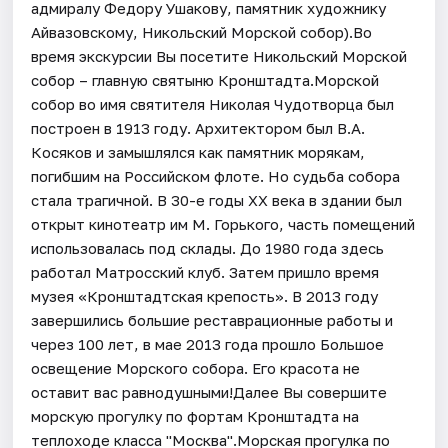
адмиралу Федору Ушакову, памятник художнику
Айвазовскому, Никольский Морской собор).Во
время экскурсии Вы посетите Никольский Морской
собор – главную святыню Кронштадта.Морской
собор во имя святителя Николая Чудотворца был
построен в 1913 году. Архитектором был В.А.
Косяков и замышлялся как памятник морякам,
погибшим на Российском флоте. Но судьба собора
стала трагичной. В 30-е годы XX века в здании был
открыт кинотеатр им М. Горького, часть помещений
использовалась под склады. До 1980 года здесь
работал Матросский клуб. Затем пришло время
музея «Кронштадтская крепость». В 2013 году
завершились большие реставрационные работы и
через 100 лет, в мае 2013 года прошло Большое
освещение Морского собора. Его красота не
оставит вас равнодушными!Далее Вы совершите
морскую прогулку по фортам Кронштадта на
теплоходе класса "Москва".Морская прогулка по