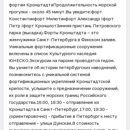
фортам КронштадтаПродолжительность морской
прогулки - около 45 минут.Вы увидите:форт
Константинфорт Милютинфорт Александр Iфорт
Петр Iфорт КроншлотЗимняя пристань Петровского
парка (высадка).Форты Кронштадта – это
жемчужинки Санкт-Петербурга в Финском заливе.
Уникальные фортификационные сооружения
включены в список Культурного наследия
ЮНЕСКО.Экскурсии на пароме проводятся гидом.
Вы узнаете об истории петербургских наводнений,
познакомитесь с уникальной системой
фортификационных укреплений Кронштадтской
крепости, услышите о предназначении сооружений,
их роли в защите морских границ Российского
государства.16:00, 18:30 - отправление из
Кронштадта в Санкт-Петербург,17:00, 19:30 -
(ориентировочно) - прибытие в Петербург к месту
отправления - улица Думская.В стоимость
экскурсии входит: экскурсия по трассе (часть пути