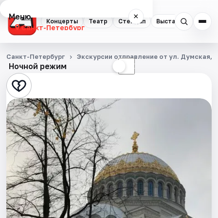
Меню
×
Концерты
Театр
Стендап
Выставки
Квест
Санкт-Петербург
Концерты
Санкт-Петербург
Экскурсии отправление от ул. Думская, д
Ночной режим
☀
☾
Театр
Стендап
Выставки
Квесты
Экскурсии
Спорт
События