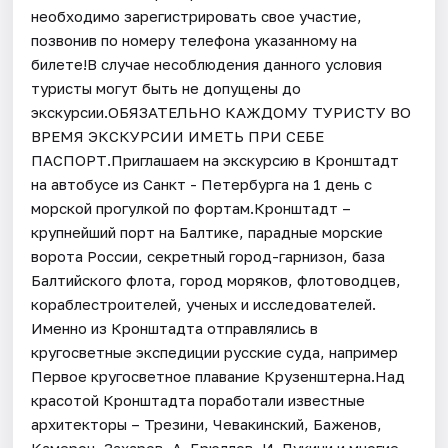
необходимо зарегистрировать свое участие,
позвонив по номеру телефона указанному на
билете!В случае несоблюдения данного условия
туристы могут быть не допущены до
экскурсии.ОБЯЗАТЕЛЬНО КАЖДОМУ ТУРИСТУ ВО
ВРЕМЯ ЭКСКУРСИИ ИМЕТЬ ПРИ СЕБЕ
ПАСПОРТ.Приглашаем на экскурсию в Кронштадт
на автобусе из Санкт - Петербурга на 1 день с
морской прогулкой по фортам.Кронштадт –
крупнейший порт на Балтике, парадные морские
ворота России, секретный город-гарнизон, база
Балтийского флота, город моряков, флотоводцев,
кораблестроителей, ученых и исследователей.
Именно из Кронштадта отправлялись в
кругосветные экспедиции русские суда, например
Первое кругосветное плавание Крузенштерна.Над
красотой Кронштадта поработали известные
архитекторы – Трезини, Чевакинский, Баженов,
Камерон, Захаров, А. Брюллов, И. Лукини и многие