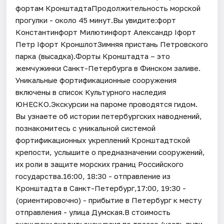
фортам КронштадтаПродолжительность морской
прогулки - около 45 минут.Вы увидите:форт
Константинфорт Милютинфорт Александр Iфорт
Петр Iфорт КроншлотЗимняя пристань Петровского
парка (высадка).Форты Кронштадта – это
жемчужинки Санкт-Петербурга в Финском заливе.
Уникальные фортификационные сооружения
включены в список Культурного наследия
ЮНЕСКО.Экскурсии на пароме проводятся гидом.
Вы узнаете об истории петербургских наводнений,
познакомитесь с уникальной системой
фортификационных укреплений Кронштадтской
крепости, услышите о предназначении сооружений,
их роли в защите морских границ Российского
государства.16:00, 18:30 - отправление из
Кронштадта в Санкт-Петербург,17:00, 19:30 -
(ориентировочно) - прибытие в Петербург к месту
отправления - улица Думская.В стоимость
экскурсии входит: экскурсия по трассе (часть пути