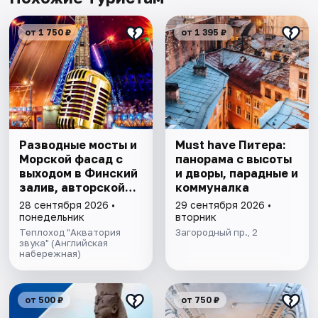
от 1 750 ₽
от 1 395 ₽
Разводные мосты и
Must have Питера:
Морской фасад с
панорама с высоты
выходом в Финский
и дворы, парадные и
залив, авторской
коммуналка
экскурсией и живой
28 сентября 2026 •
29 сентября 2026 •
музыкой
понедельник
вторник
Теплоход "Акватория
Загородный пр., 2
звука" (Английская
набережная)
от 500 ₽
от 750 ₽