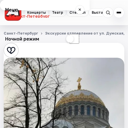
Меню
×
Концерты
Театр
Стендап
Выставки
Квест
Санкт-Петербург
Концерты
Санкт-Петербург
Экскурсии отправление от ул. Думская, д
Ночной режим
☀
☾
Театр
Стендап
Выставки
Квесты
Экскурсии
Спорт
События