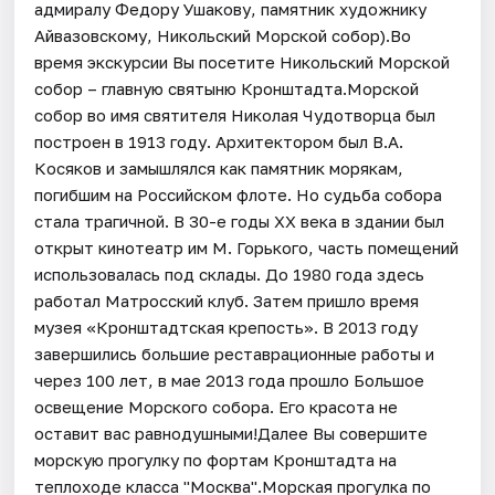
адмиралу Федору Ушакову, памятник художнику
Айвазовскому, Никольский Морской собор).Во
время экскурсии Вы посетите Никольский Морской
собор – главную святыню Кронштадта.Морской
собор во имя святителя Николая Чудотворца был
построен в 1913 году. Архитектором был В.А.
Косяков и замышлялся как памятник морякам,
погибшим на Российском флоте. Но судьба собора
стала трагичной. В 30-е годы XX века в здании был
открыт кинотеатр им М. Горького, часть помещений
использовалась под склады. До 1980 года здесь
работал Матросский клуб. Затем пришло время
музея «Кронштадтская крепость». В 2013 году
завершились большие реставрационные работы и
через 100 лет, в мае 2013 года прошло Большое
освещение Морского собора. Его красота не
оставит вас равнодушными!Далее Вы совершите
морскую прогулку по фортам Кронштадта на
теплоходе класса "Москва".Морская прогулка по