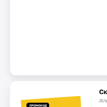
Города
Площадки
Артисты
Рейтинги
Ск
П
ПРОМОКОД