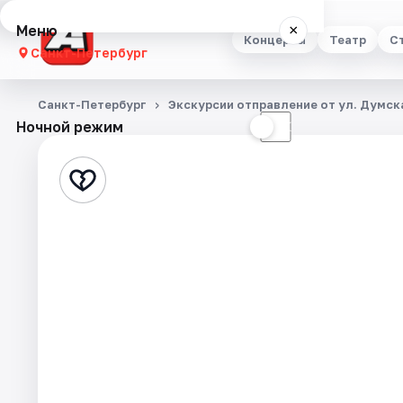
Меню
×
Концерты
Театр
С
Санкт-Петербург
Концерты
Санкт-Петербург
Экскурсии отправление от ул. Думска
Ночной режим
☀
☾
Театр
Стендап
Выставки
Квесты
Экскурсии
Спорт
События