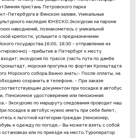
тЗимняя пристань Петровского парка
кт-Петербурга в Финском заливе. Уникальные
ультурного наследия ЮНЕСКО.Экскурсии на пароме
ских наводнений, познакомитесь с уникальной
кой крепости, услышите о предназначении
ского государства.16:00, 18:30 - отправление из
нтировочно) - прибытие в Петербург к месту
входит: экскурсия по трассе (часть пути по дамбе
и Кронштадт, морская прогулка по фортам Кронштадта
ого Морского собора.Важно знать:- После оплаты, на
еобходимо сохранить в телефоне. - При заказе
 соответствующим документом при посадке в автобус
ии, Пенсионное удостоверение или пенсионная
ка.- Экскурсию по маршруту следования проводит наш
ри посадке в автобус нужно иметь при себе билет,
тесь к льготной категории граждан (пенсионер,
обувь и одежду по погоде.- Вы можете взять с собой
а остановках или по приезде на место.Туроператор