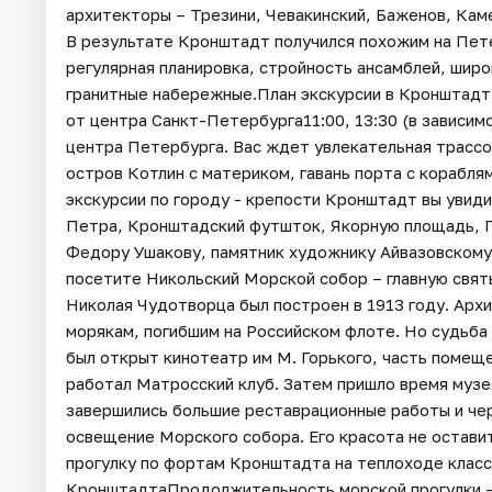
архитекторы – Трезини, Чевакинский, Баженов, Камер
В результате Кронштадт получился похожим на Пете
регулярная планировка, стройность ансамблей, шир
гранитные набережные.План экскурсии в Кронштадт 
от центра Санкт-Петербурга11:00, 13:30 (в зависимо
центра Петербурга. Вас ждет увлекательная трассо
остров Котлин с материком, гавань порта с корабл
экскурсии по городу - крепости Кронштадт вы увид
Петра, Кронштадский футшток, Якорную площадь, Г
Федору Ушакову, памятник художнику Айвазовскому,
посетите Никольский Морской собор – главную свя
Николая Чудотворца был построен в 1913 году. Архи
морякам, погибшим на Российском флоте. Но судьба 
был открыт кинотеатр им М. Горького, часть помеще
работал Матросский клуб. Затем пришло время музе
завершились большие реставрационные работы и чер
освещение Морского собора. Его красота не остав
прогулку по фортам Кронштадта на теплоходе класс
КронштадтаПродолжительность морской прогулки -