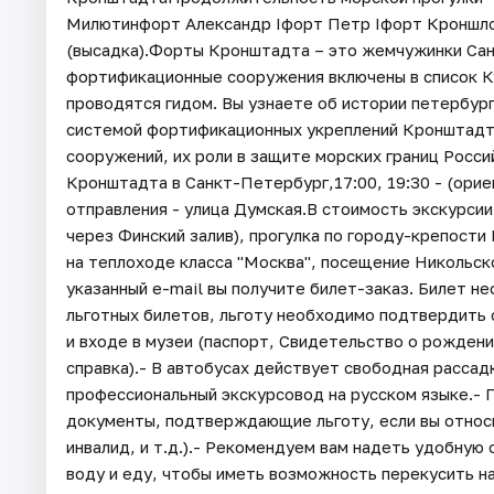
Милютинфорт Александр Iфорт Петр Iфорт Кроншло
(высадка).Форты Кронштадта – это жемчужинки Сан
фортификационные сооружения включены в список К
проводятся гидом. Вы узнаете об истории петербург
системой фортификационных укреплений Кронштадтс
сооружений, их роли в защите морских границ Россий
Кронштадта в Санкт-Петербург,17:00, 19:30 - (орие
отправления - улица Думская.В стоимость экскурсии 
через Финский залив), прогулка по городу-крепост
на теплоходе класса "Москва", посещение Никольск
указанный e-mail вы получите билет-заказ. Билет н
льготных билетов, льготу необходимо подтвердить
и входе в музеи (паспорт, Свидетельство о рожден
справка).- В автобусах действует свободная рассад
профессиональный экскурсовод на русском языке.- П
документы, подтверждающие льготу, если вы относи
инвалид, и т.д.).- Рекомендуем вам надеть удобную 
воду и еду, чтобы иметь возможность перекусить н