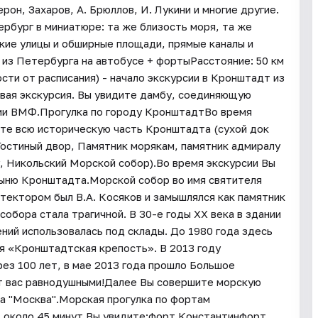
он, Захаров, А. Брюллов, И. Лукини и многие другие.
рбург в миниатюре: та же близость моря, та же
окие улицы и обширные площади, прямые каналы и
из Петербурга на автобусе + фортыРасстояние: 50 км
сти от расписания) - начало экскурсии в Кронштадт из
вая экскурсия. Вы увидите дамбу, соединяющую
ями ВМФ.Прогулка по городу КронштадтВо время
ите всю историческую часть Кронштадта (сухой док
остиный двор, Памятник морякам, памятник адмиралу
 Никольский Морской собор).Во время экскурсии Вы
тыню Кронштадта.Морской собор во имя святителя
тектором был В.А. Косяков и замышлялся как памятник
собора стала трагичной. В 30-е годы XX века в здании
ний использовалась под склады. До 1980 года здесь
я «Кронштадтская крепость». В 2013 году
ез 100 лет, в мае 2013 года прошло Большое
ит вас равнодушными!Далее Вы совершите морскую
а "Москва".Морская прогулка по фортам
 около 45 минут.Вы увидите:форт Константинфорт