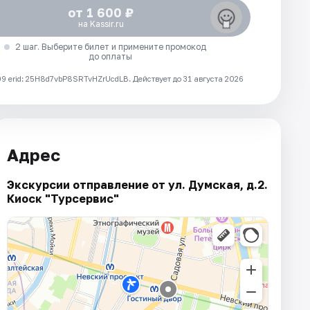
от 1 600 ₽
на Kassir.ru
2 шаг. Выберите билет и примените промокод
до оплаты
 erid: 25H8d7vbP8SRTvHZrUcdLB.
Действует до 31 августа 2026
Адрес
Экскурсии отправление от ул. Думская, д.2.
Киоск "Турсервис"