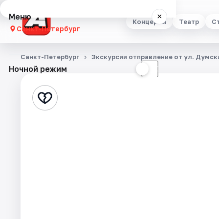
Меню
×
Концерты
Театр
С
Санкт-Петербург
Концерты
Санкт-Петербург
Экскурсии отправление от ул. Думска
Ночной режим
☀
☾
Театр
Стендап
Выставки
Квесты
Экскурсии
Спорт
События