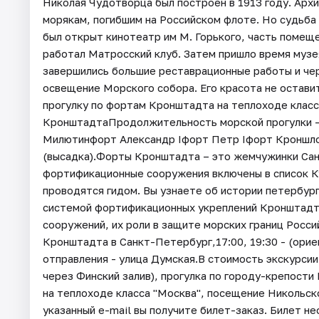
Николая Чудотворца был построен в 1913 году. Архи
морякам, погибшим на Российском флоте. Но судьба 
был открыт кинотеатр им М. Горького, часть помеще
работал Матросский клуб. Затем пришло время музе
завершились большие реставрационные работы и чер
освещение Морского собора. Его красота не остав
прогулку по фортам Кронштадта на теплоходе класс
КронштадтаПродолжительность морской прогулки -
Милютинфорт Александр Iфорт Петр Iфорт Кроншло
(высадка).Форты Кронштадта – это жемчужинки Сан
фортификационные сооружения включены в список К
проводятся гидом. Вы узнаете об истории петербург
системой фортификационных укреплений Кронштадтс
сооружений, их роли в защите морских границ Россий
Кронштадта в Санкт-Петербург,17:00, 19:30 - (орие
отправления - улица Думская.В стоимость экскурсии 
через Финский залив), прогулка по городу-крепост
на теплоходе класса "Москва", посещение Никольск
указанный e-mail вы получите билет-заказ. Билет н