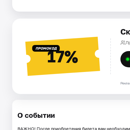
Города
Площадки
Ск
Артисты
П
ПРОМОКОД
17%
Рейтинги
Рекла
О событии
ВАЖНО! После приобретения билета вам необходимо