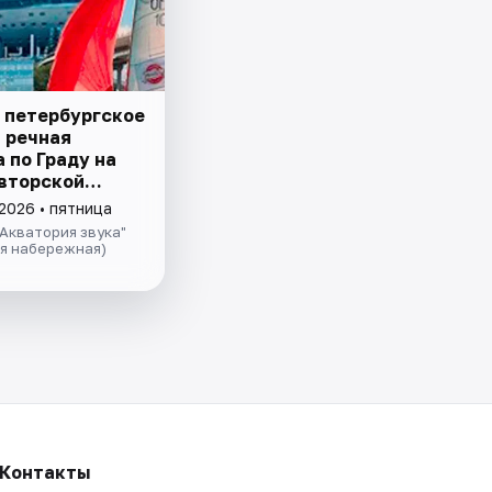
 петербургское
– речная
 пo Граду на
авторской
ией и живой
2026 • пятница
 в тёплом
Акватория звука"
теплохода
ая набережная)
Контакты