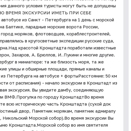
ния данного условия туристы могут быть не допущены
ВО ВРЕМЯ ЭКСКУРСИИ ИМЕТЬ ПРИ СЕБЕ
втобусе из Санкт - Петербурга на 1 день с морской
на Балтике, парадные морские ворота России,
, город моряков, флотоводцев, кораблестроителей,
правлялись в кругосветные экспедиции русские суда,
ерна.Над красотой Кронштадта поработали известные
он, Захаров, А. Брюллов, И. Лукини и многие другие.
рбург в миниатюре: та же близость моря, та же
окие улицы и обширные площади, прямые каналы и
из Петербурга на автобусе + фортыРасстояние: 50 км
сти от расписания) - начало экскурсии в Кронштадт из
вая экскурсия. Вы увидите дамбу, соединяющую
ями ВМФ.Прогулка по городу КронштадтВо время
ите всю историческую часть Кронштадта (сухой док
остиный двор, Памятник морякам, памятник адмиралу
 Никольский Морской собор).Во время экскурсии Вы
тыню Кронштадта.Морской собор во имя святителя