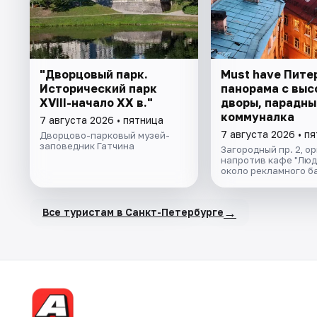
"Дворцовый парк.
Must have Пите
Исторический парк
панорама с выс
XVIII-начало XX в."
дворы, парадны
коммуналка
7 августа 2026 • пятница
7 августа 2026 • п
Дворцово-парковый музей-
заповедник Гатчина
Загородный пр. 2, о
напротив кафе "Люд
около рекламного б
→
Все туристам в Санкт-Петербурге