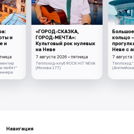
ра:
«ГОРОД-СКАЗКА,
Большое
оты и
ГОРОД-МЕЧТА»:
кольцо 
е и
Культовый рок нулевых
прогулка
на Неве
Неве с 
экскурс
ятница
7 августа 2026 • пятница
7 августа 
музыкой
риентир
Теплоход-клуб ROCK HIT NEVA
Теплоход "
салоне 
и любят"
(Москва 177)
(Английск
аннера
Навигация