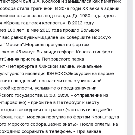
тектором был В.А. Косяков и замышлялся как памятник
собора стала трагичной. В 30-е годы XX века в здании
ний использовалась под склады. До 1980 года здесь
я «Кронштадтская крепость». В 2013 году
ез 100 лет, в мае 2013 года прошло Большое
ит вас равнодушными!Далее Вы совершите морскую
а "Москва".Морская прогулка по фортам
 около 45 минут.Вы увидите:форт Константинфорт
тЗимняя пристань Петровского парка
кт-Петербурга в Финском заливе. Уникальные
ультурного наследия ЮНЕСКО.Экскурсии на пароме
ских наводнений, познакомитесь с уникальной
кой крепости, услышите о предназначении
ского государства.16:00, 18:30 - отправление из
нтировочно) - прибытие в Петербург к месту
входит: экскурсия по трассе (часть пути по дамбе
и Кронштадт, морская прогулка по фортам Кронштадта
ого Морского собора.Важно знать:- После оплаты, на
еобходимо сохранить в телефоне. - При заказе