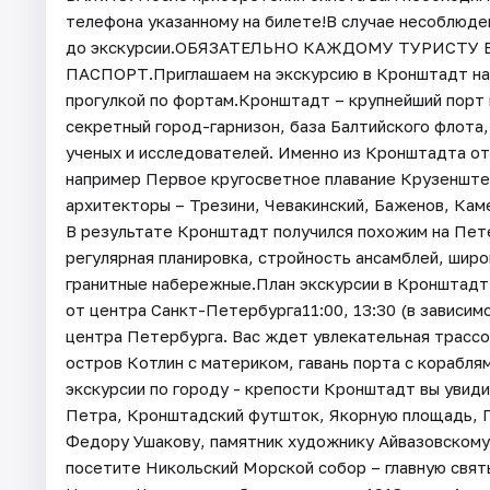
телефона указанному на билете!В случае несоблюде
до экскурсии.ОБЯЗАТЕЛЬНО КАЖДОМУ ТУРИСТУ 
ПАСПОРТ.Приглашаем на экскурсию в Кронштадт на а
прогулкой по фортам.Кронштадт – крупнейший порт 
секретный город-гарнизон, база Балтийского флота
ученых и исследователей. Именно из Кронштадта от
например Первое кругосветное плавание Крузеншт
архитекторы – Трезини, Чевакинский, Баженов, Камер
В результате Кронштадт получился похожим на Пете
регулярная планировка, стройность ансамблей, шир
гранитные набережные.План экскурсии в Кронштадт 
от центра Санкт-Петербурга11:00, 13:30 (в зависимо
центра Петербурга. Вас ждет увлекательная трассо
остров Котлин с материком, гавань порта с корабл
экскурсии по городу - крепости Кронштадт вы увид
Петра, Кронштадский футшток, Якорную площадь, Г
Федору Ушакову, памятник художнику Айвазовскому,
посетите Никольский Морской собор – главную свя