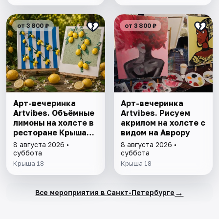
от 3 800 ₽
от 3 800 ₽
Арт-вечеринка
Арт-вечеринка
Artvibes. Объёмные
Artvibes. Рисуем
лимоны на холсте в
акрилом на холсте с
ресторане Крыша
видом на Аврору
18
8 августа 2026 •
8 августа 2026 •
суббота
суббота
Крыша 18
Крыша 18
→
Все мероприятия в Санкт-Петербурге