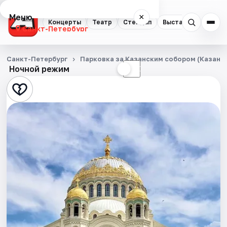
Меню
×
Концерты
Театр
Стендап
Выставки
Квест
Санкт-Петербург
Концерты
Санкт-Петербург
Парковка за Казанским собором (Казанска
Ночной режим
☀
☾
Театр
Стендап
Выставки
Квесты
Экскурсии
Спорт
События