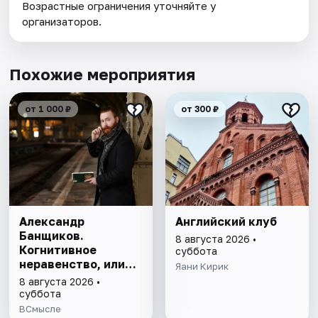
Возрастные ограничения уточняйте у
организаторов.
Похожие мероприятия
от 1 000 ₽
от 300 ₽
Александр
Английский клуб
Банщиков.
8 августа 2026 •
Когнитивное
суббота
неравенство, или
Яани Кирик
почему умные
8 августа 2026 •
умнеют, а глупые
суббота
глупеют
ВСмысле