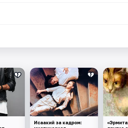
.
Исаакий за кадром:
«Эрмита