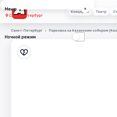
Меню
×
Концерты
Театр
С
Санкт-Петербург
Концерты
Санкт-Петербург
Парковка за Казанским собором (Каза
Ночной режим
☀
☾
Театр
Стендап
Выставки
Квесты
Экскурсии
Спорт
События