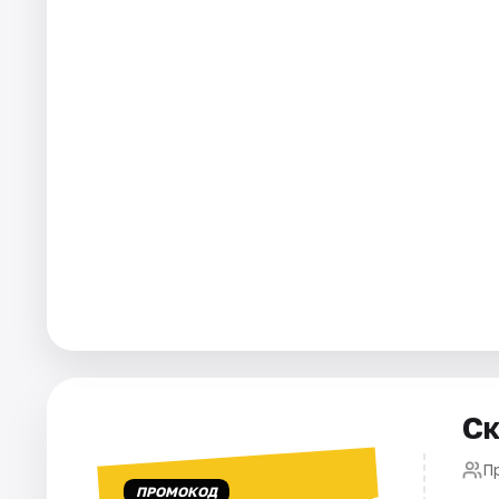
Города
Площадки
Артисты
Рейтинги
Ск
П
ПРОМОКОД