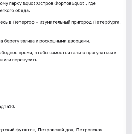
ому парку &quot;Остров Фортов&quot;, где
егкого обеда.
есь в Петергоф – изумительный пригород Петербурга,
а берегу залива и роскошными дворцами.
ободное время, чтобы самостоятельно прогуляться к
и или перекусить.
адта10.
адтский футшток, Петровский док, Петровская