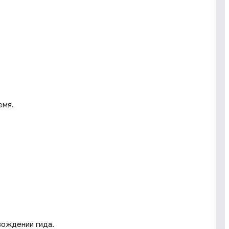
емя.
вождении гида.