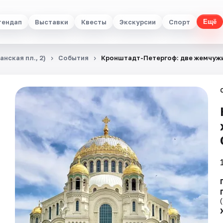
тендап
Выставки
Квесты
Экскурсии
Спорт
Ещё
нская пл., 2)
События
​​​​​​​Кронштадт-Петергоф: две жемчу