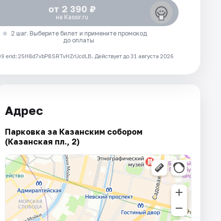
от 2 390 ₽
на Kassir.ru
2 шаг. Выберите билет и примените промокод
до оплаты
 erid: 25H8d7vbP8SRTvHZrUcdLB.
Действует до 31 августа 2026
Адрес
Парковка за Казанским собором
(Казанская пл., 2)