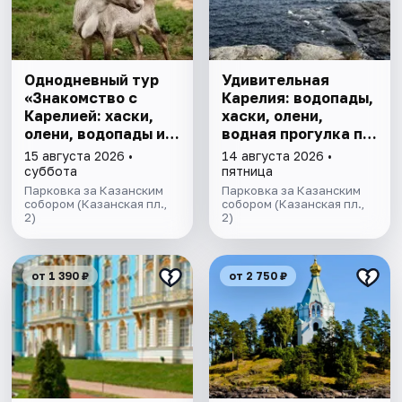
Однодневный тур
Удивительная
«Знакомство с
Карелия: водопады,
Карелией: хаски,
хаски, олени,
олени, водопады и
водная прогулка по
горный парк
Ладожским шхерам
15 августа 2026 •
14 августа 2026 •
"Рускеала»
на ладье,
суббота
пятница
посещение рыбной
Парковка за Казанским
Парковка за Казанским
собором (Казанская пл.,
фермы.
собором (Казанская пл.,
2)
2)
от 1 390 ₽
от 2 750 ₽