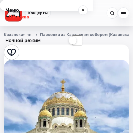
Меню
×
Концерты
Москва
Концерты
Казанская пл.
Парковка за Казанским собором (Казанская п
Ночной режим
☀
☾
Города
Площадки
Артисты
Рейтинги