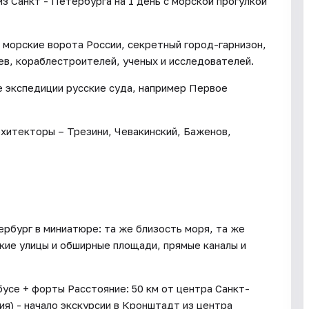
з Санкт - Петербурга на 1 день с морской прогулкой
 морские ворота России, секретный город-гарнизон,
ев, кораблестроителей, ученых и исследователей.
 экспедиции русские суда, например Первое
хитекторы – Трезини, Чевакинский, Баженов,
рбург в миниатюре: та же близость моря, та же
окие улицы и обширные площади, прямые каналы и
усе + форты Расстояние: 50 км от центра Санкт-
ния) - начало экскурсии в Кронштадт из центра