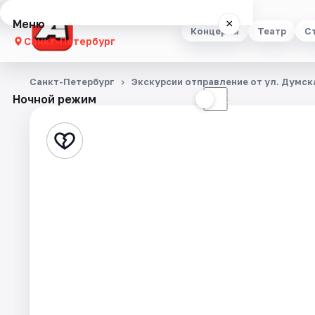
Меню
×
Концерты
Театр
С
Санкт-Петербург
Концерты
Санкт-Петербург
Экскурсии отправление от ул. Думска
Ночной режим
☀
☾
Театр
Стендап
Выставки
Квесты
Экскурсии
Спорт
События