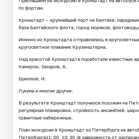
Приглашаем на экскурсию в Кронштадт на автобусе и
по фортам.
Кронштадт – крупнейший порт на Балтике, парадные
база Балтийского флота, город моряков, флотоводц
Именно из Кронштадта отправлялись в кругосветные
кругосветное плавание Крузенштерна.
Над красотой Кронштадта поработали известные ар
Камерон, Захаров, А.
Брюллов, И.
Лукини и многие другие.
В результате Кронштадт получился похожим на Пете
регулярная планировка, стройность ансамблей, шир
гранитные набережные.
План экскурсии в Кронштадт из Петербурга на автоб
Петербурга11: 00, 13: 30 (в зависимости от расписа