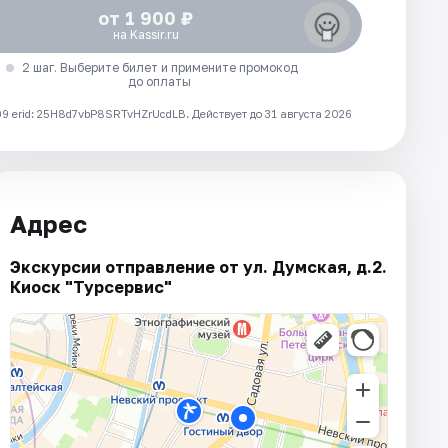
от 1 900 ₽
на Kassir.ru
2 шаг. Выберите билет и примените промокод
до оплаты
 erid: 25H8d7vbP8SRTvHZrUcdLB.
Действует до 31 августа 2026
Адрес
Экскурсии отправление от ул. Думская, д.2.
Киоск "Турсервис"