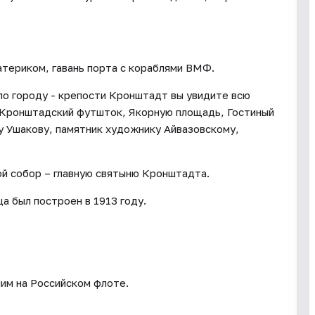
териком, гавань порта с кораблями ВМФ.
по городу - крепости Кронштадт вы увидите всю
 Кронштадский футшток, Якорную площадь, Гостиный
у Ушакову, памятник художнику Айвазовскому,
й собор – главную святыню Кронштадта.
а был построен в 1913 году.
шим на Российском флоте.