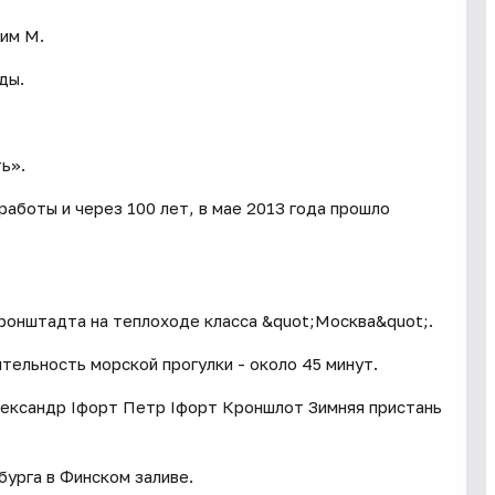
 им М.
ды.
ь».
аботы и через 100 лет, в мае 2013 года прошло
ронштадта на теплоходе класса &quot;Москва&quot;.
ельность морской прогулки - около 45 минут.
ександр Iфорт Петр Iфорт Кроншлот Зимняя пристань
урга в Финском заливе.