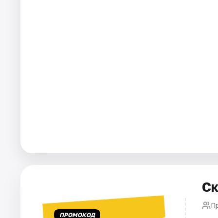
Города
Площадки
Артисты
Рейтинги
Ск
П
ПРОМОКОД