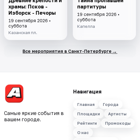
Древние крепости и
Тайна пропавшей
храмы: Псков -
партитуры
Изборск - Печоры
19 сентября 2026 •
суббота
19 сентября 2026 •
суббота
Капелла
Казанская пл.
→
Все мероприятия в Санкт-Петербурге
Навигация
Главная
Города
Самые яркие события в
Площадки
Артисты
вашем городе.
Рейтинги
Промокоды
О нас