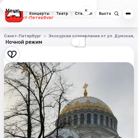
Меню
×
Концерты
Театр
Стендап
Выставки
Квест
Санкт-Петербург
Концерты
Санкт-Петербург
Экскурсии отправление от ул. Думская, д
Ночной режим
☀
☾
Театр
Стендап
Выставки
Квесты
Экскурсии
Спорт
События