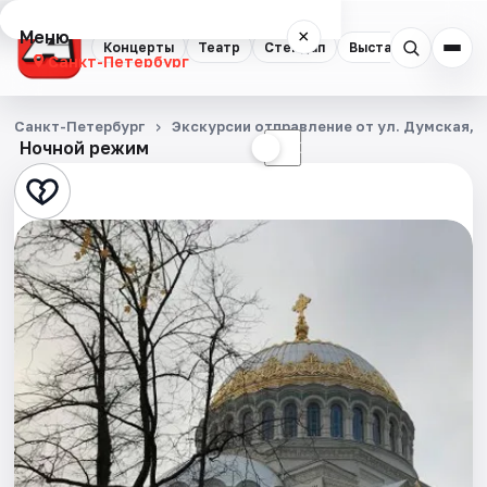
Меню
×
Концерты
Театр
Стендап
Выставки
Квест
Санкт-Петербург
Концерты
Санкт-Петербург
Экскурсии отправление от ул. Думская, д
Ночной режим
☀
☾
Театр
Стендап
Выставки
Квесты
Экскурсии
Спорт
События