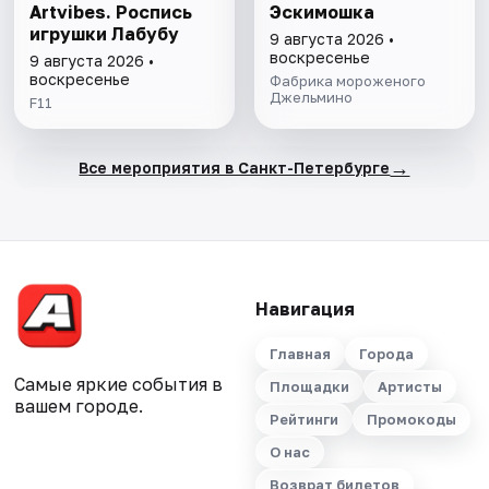
Artvibes. Роспись
Эскимошка
игрушки Лабубу
9 августа 2026 •
воскресенье
9 августа 2026 •
воскресенье
Фабрика мороженого
Джельмино
F11
→
Все мероприятия в Санкт-Петербурге
Навигация
Главная
Города
Самые яркие события в
Площадки
Артисты
вашем городе.
Рейтинги
Промокоды
О нас
Возврат билетов