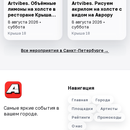
Artvibes. Объёмные
Artvibes. Рисуем
лимоны на холсте в
акрилом на холсте с
ресторане Крыша
видом на Аврору
18
8 августа 2026 •
8 августа 2026 •
суббота
суббота
Крыша 18
Крыша 18
→
Все мероприятия в Санкт-Петербурге
Навигация
Главная
Города
Самые яркие события в
Площадки
Артисты
вашем городе.
Рейтинги
Промокоды
О нас