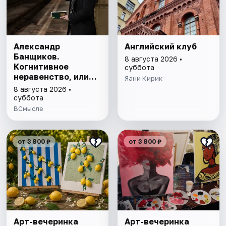
Александр
Английский клуб
Банщиков.
8 августа 2026 •
Когнитивное
суббота
неравенство, или
Яани Кирик
почему умные
8 августа 2026 •
умнеют, а глупые
суббота
глупеют
ВСмысле
от 3 800 ₽
от 3 800 ₽
Арт-вечеринка
Арт-вечеринка