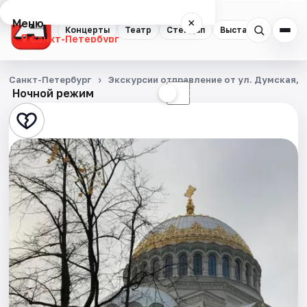
Меню
×
Концерты
Театр
Стендап
Выставки
Квест
Санкт-Петербург
Концерты
Санкт-Петербург
Экскурсии отправление от ул. Думская, д
Ночной режим
☀
☾
Театр
Стендап
Выставки
Квесты
Экскурсии
Спорт
События