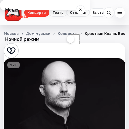
Меню
×
Концерты
Театр
Стендап
Выставки
Квест
Москва
Концерты
Москва
Дом музыки
Концерты
Кристиан Кнапп. Вест
Ночной режим
☀
☾
Театр
Стендап
12+
Выставки
Квесты
Экскурсии
Спорт
События