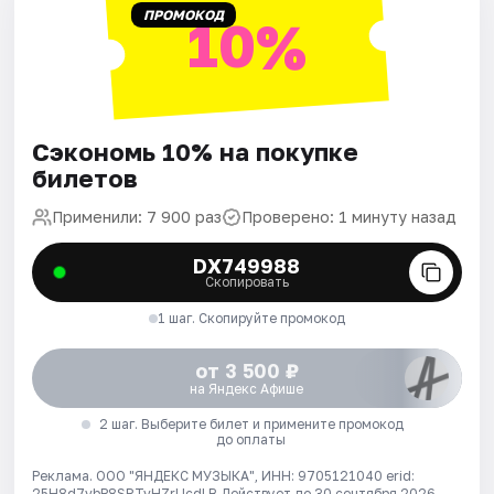
ПРОМОКОД
10%
Сэкономь 10% на покупке
билетов
Применили: 7 900 раз
Проверено: 1 минуту назад
DX749988
Скопировать
1 шаг. Скопируйте промокод
от 3 500 ₽
на Яндекс Афише
2 шаг. Выберите билет и примените промокод
до оплаты
Реклама. ООО "ЯНДЕКС МУЗЫКА", ИНН: 9705121040 erid:
25H8d7vbP8SRTvHZrUcdLB
Действует до 30 сентября 2026