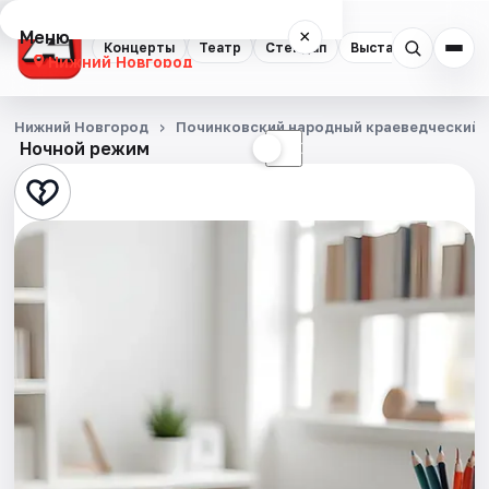
Меню
×
Концерты
Театр
Стендап
Выставки
Квест
Нижний Новгород
Концерты
Нижний Новгород
Починковский народный краеведческий 
Ночной режим
☀
☾
Театр
Стендап
Выставки
Квесты
Экскурсии
Спорт
События