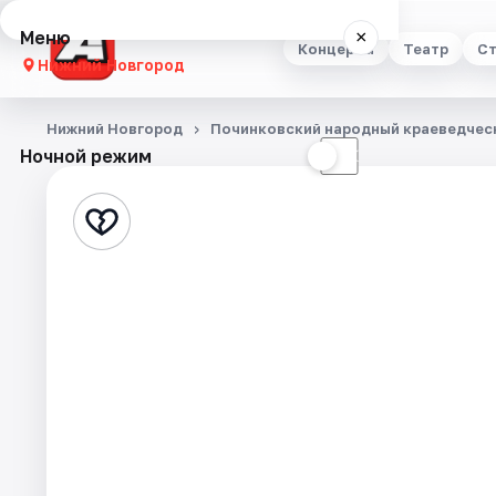
Меню
×
Концерты
Театр
Ст
Нижний Новгород
Концерты
Нижний Новгород
Починковский народный краеведчес
Ночной режим
☀
☾
Театр
Стендап
Выставки
Квесты
Экскурсии
Спорт
События