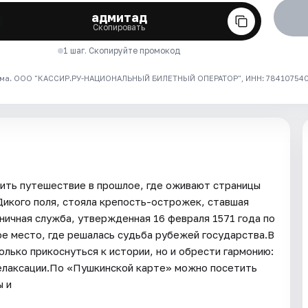
адмитад
Скопировать
1 шаг. Скопируйте промокод
ма. ООО "КАССИР.РУ-НАЦИОНАЛЬНЫЙ БИЛЕТНЫЙ ОПЕРАТОР", ИНН: 7841075409
ть путешествие в прошлое, где оживают страницы
 Дикого поля, стояла крепость-острожек, ставшая
аничная служба, утвержденная 16 февраля 1571 года по
ое место, где решалась судьба рубежей государства.В
олько прикоснуться к истории, но и обрести гармонию:
релаксации.По «Пушкинской карте» можно посетить
ы и