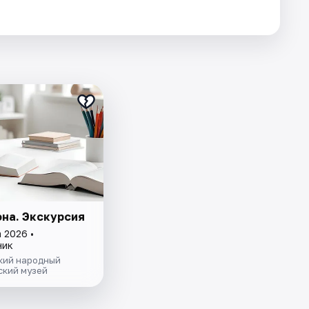
она. Экскурсия
 2026 •
ник
кий народный
ский музей