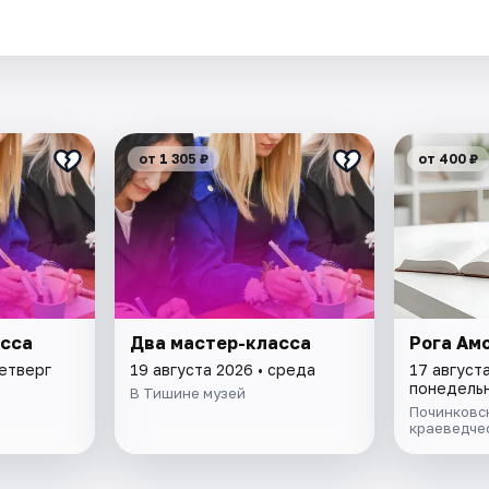
.
от 1 305 ₽
от 400 ₽
асса
Два мастер-класса
Рога Ам
четверг
19 августа 2026 • среда
17 августа
понедель
В Тишине музей
Починковс
краеведче