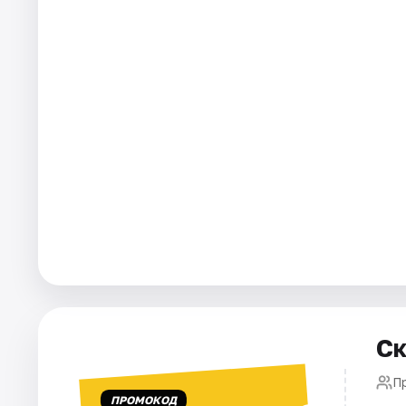
Города
Площадки
Артисты
Рейтинги
Ск
П
ПРОМОКОД