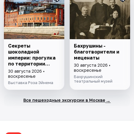
Секреты
Бахрушины -
шоколадной
благотворители и
империи: прогулка
меценаты
по территории
30 августа 2026 •
«Красного октября»
воскресенье
30 августа 2026 •
с посещением
воскресенье
Бахрушинский
старинной конторы
театральный музей
Выставка Роза Эйнема
фабрики Эйнема
→
Все пешеходные экскурсии в Москве