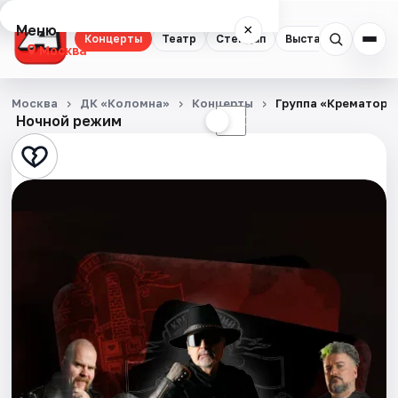
Меню
×
Концерты
Театр
Стендап
Выставки
Квест
Москва
Концерты
Москва
ДК «Коломна»
Концерты
Группа «Крематори
Ночной режим
☀
☾
Театр
Стендап
Выставки
Квесты
Экскурсии
Спорт
События