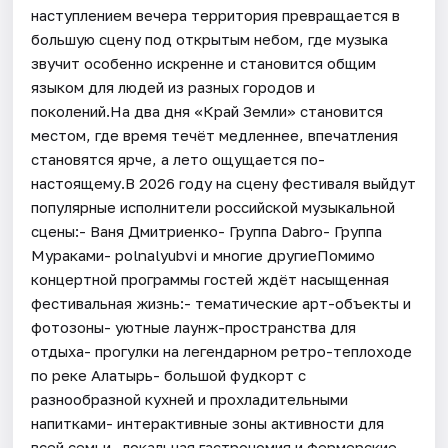
наступлением вечера территория превращается в
большую сцену под открытым небом, где музыка
звучит особенно искренне и становится общим
языком для людей из разных городов и
поколений.На два дня «Край Земли» становится
местом, где время течёт медленнее, впечатления
становятся ярче, а лето ощущается по-
настоящему.В 2026 году на сцену фестиваля выйдут
популярные исполнители российской музыкальной
сцены:- Ваня Дмитриенко- Группа Dabro- Группа
Мураками- polnalyubvi и многие другиеПомимо
концертной программы гостей ждёт насыщенная
фестивальная жизнь:- тематические арт-объекты и
фотозоны- уютные лаунж-пространства для
отдыха- прогулки на легендарном ретро-теплоходе
по реке Алатырь- большой фудкорт с
разнообразной кухней и прохладительными
напитками- интерактивные зоны активности для
всей семьи- локальная гастрономия и фермерские