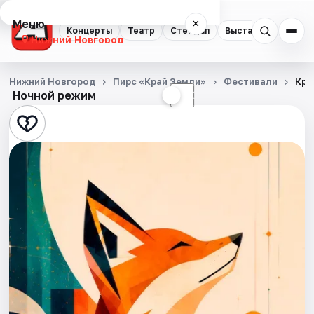
Меню
×
Концерты
Театр
Стендап
Выставки
Квест
Нижний Новгород
Концерты
Нижний Новгород
Пирс «Край Земли»
Фестивали
Кра
Ночной режим
☀
☾
Театр
Стендап
Выставки
Квесты
Экскурсии
Спорт
События