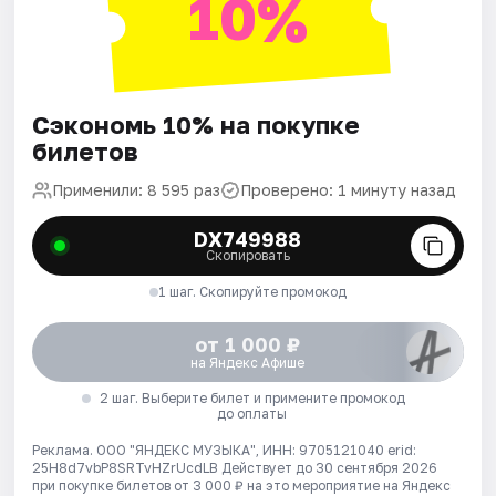
10%
Сэкономь 10% на покупке
билетов
Применили: 8 595 раз
Проверено: 1 минуту назад
DX749988
Скопировать
1 шаг. Скопируйте промокод
от 1 000 ₽
на Яндекс Афише
2 шаг. Выберите билет и примените промокод
до оплаты
Реклама. ООО "ЯНДЕКС МУЗЫКА", ИНН: 9705121040 erid:
25H8d7vbP8SRTvHZrUcdLB
Действует до 30 сентября 2026
при покупке билетов от 3 000 ₽ на это мероприятие на Яндекс