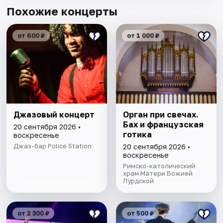
Похожие концерты
от 600 ₽
от 1 000 ₽
Джазовый концерт
Орган при свечах.
Бах и французская
20 сентября 2026 •
готика
воскресенье
Джаз-бар Police Station
20 сентября 2026 •
воскресенье
Римско-католический
храм Матери Божией
Лурдской
от 2 300 ₽
от 500 ₽