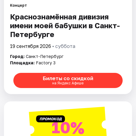
Концерт
Краснознамённая дивизия
Города
имени моей бабушки в Санкт-
Площадки
Петербурге
Артисты
19 сентября 2026
• суббота
Город:
Санкт-Петербург
Рейтинги
Площадка:
Factory 3
Билеты со скидкой
на Яндекс Афише
ПРОМОКОД
10%