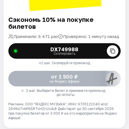
Сэкономь 10% на покупке
билетов
Применили: 8 471 раз
Проверено: 1 минуту назад
DX749988
Скопировать
1 шаг. Скопируйте промокод
от 1 500 ₽
на Яндекс Афише
2 шаг. Выберите билет и примените промокод
до оплаты
Реклама. ООО "ЯНДЕКС МУЗЫКА", ИНН: 9705121040 erid:
25H8d7vbP8SRTvHZrUcdLB
Действует до 30 сентября 2026
при покупке билетов от 3 000 ₽ на это мероприятие на Яндекс
Афише!