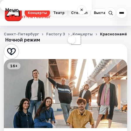
Меню
×
Концерты
Театр
Стендап
Выставки
Квест
Санкт-Петербург
Концерты
Санкт-Петербург
Factory 3
Концерты
Краснознамённ
Ночной режим
☀
☾
Театр
Стендап
16+
Выставки
Квесты
Экскурсии
Спорт
События