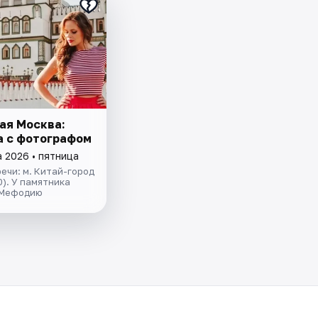
ая Москва:
а с фотографом
а 2026 • пятница
ечи: м. Китай-город
). У памятника
 Мефодию