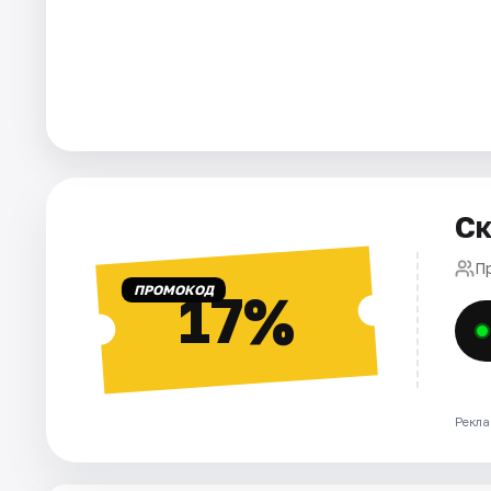
Города
Площадки
Артисты
Рейтинги
Ск
П
ПРОМОКОД
17%
Рекла