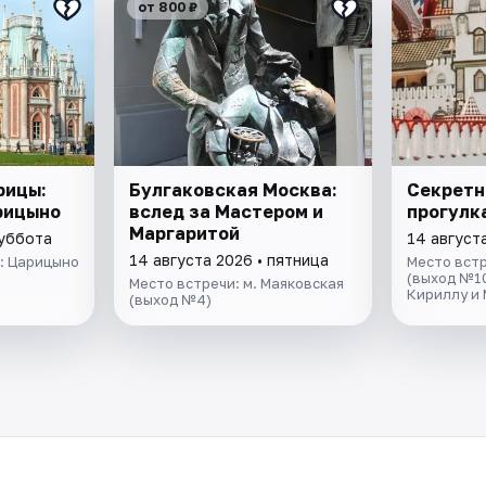
от 800 ₽
рицы:
Булгаковская Москва:
Секретн
рицыно
вслед за Мастером и
прогулк
Маргаритой
суббота
14 август
14 августа 2026 • пятница
: Царицыно
Место встр
(выход №10
Место встречи: м. Маяковская
Кириллу и
(выход №4)