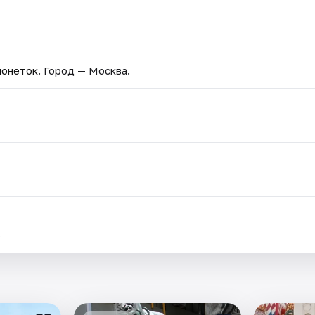
ионеток
. Город — Москва.
.