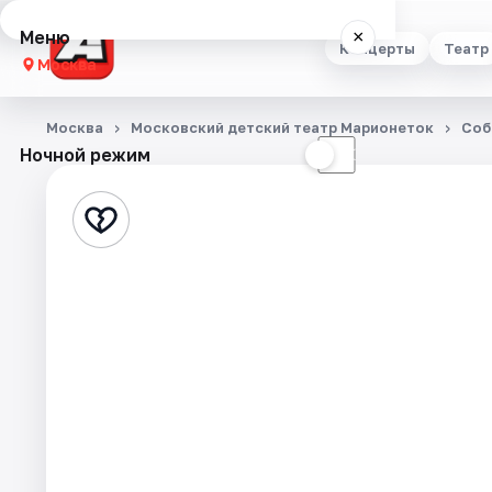
Меню
×
Концерты
Театр
Москва
Концерты
Москва
Московский детский театр Марионеток
Соб
Ночной режим
☀
☾
Театр
Стендап
Выставки
Квесты
Экскурсии
Спорт
События