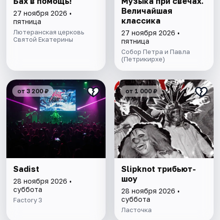
Бах в помощь!
Музыка при свечах.
Величайшая
27 ноября 2026 •
классика
пятница
Лютеранская церковь
27 ноября 2026 •
Святой Екатерины
пятница
Собор Петра и Павла
(Петрикирхе)
от 3 200 ₽
от 1 000 ₽
Sadist
Slipknot трибьют-
шоу
28 ноября 2026 •
суббота
28 ноября 2026 •
суббота
Factory 3
Ласточка