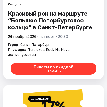
Концерт
Красивый рок на маршруте
Города
“Большое Петербургское
Площадки
кольцо" в Санкт-Петербурге
Артисты
26 ноября 2026
• четверг • 20:30
Город:
Санкт-Петербург
Рейтинги
Площадка:
Теплоход Rock Hit Neva
Жанр:
Туристам
Билеты со скидкой
на Kassir.ru
ПРОМОКОД
17%