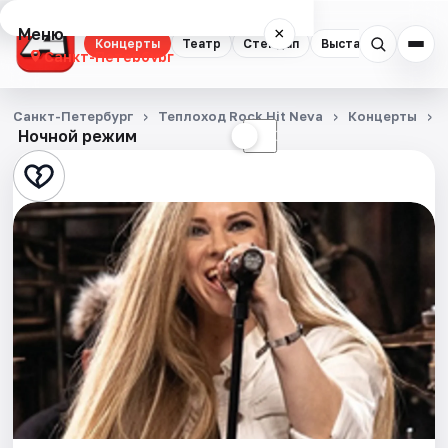
Меню
×
Концерты
Театр
Стендап
Выставки
Квест
Санкт-Петербург
Концерты
Санкт-Петербург
Теплоход Rock Hit Neva
Концерты
Ночной режим
☀
☾
Театр
Стендап
Выставки
Квесты
Экскурсии
Спорт
События