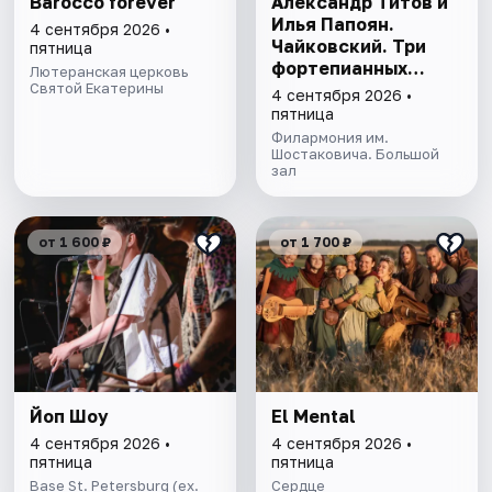
Barocco forever
Александр Титов и
Илья Папоян.
4 сентября 2026 •
Чайковский. Три
пятница
фортепианных
Лютеранская церковь
Святой Екатерины
концерта и
4 сентября 2026 •
концертная
пятница
фантазия
Филармония им.
Шостаковича. Большой
зал
от 1 600 ₽
от 1 700 ₽
Йоп Шоу
El Mental
4 сентября 2026 •
4 сентября 2026 •
пятница
пятница
Base St. Petersburg (ex.
Сердце