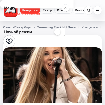
Меню
×
Концерты
Театр
Стендап
Выставки
Квест
Санкт-Петербург
Концерты
Санкт-Петербург
Теплоход Rock Hit Neva
Концерты
Ночной режим
☀
☾
Театр
Стендап
Выставки
Квесты
Экскурсии
Спорт
События