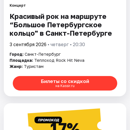
Концерт
Красивый рок на маршруте
Города
“Большое Петербургское
Площадки
кольцо" в Санкт-Петербурге
Артисты
3 сентября 2026
• четверг • 20:30
Город:
Санкт-Петербург
Рейтинги
Площадка:
Теплоход Rock Hit Neva
Жанр:
Туристам
Билеты со скидкой
на Kassir.ru
ПРОМОКОД
17%