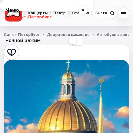
Меню
×
Концерты
Театр
Стендап
Выставки
Квест
Санкт-Петербург
Концерты
Санкт-Петербург
Дворцовая площадь
Автобусные экск
Ночной режим
☀
☾
Театр
Стендап
Выставки
Квесты
Экскурсии
Спорт
События