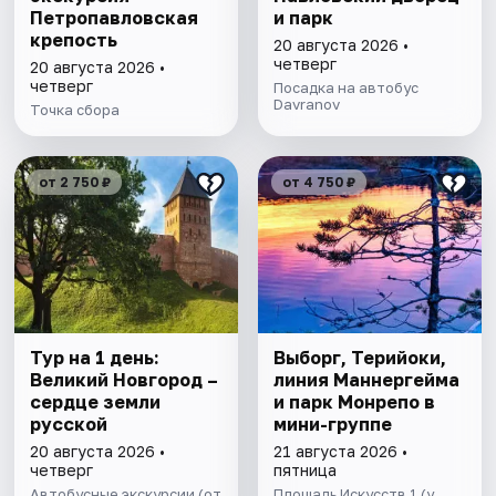
Петропавловская
и парк
крепость
20 августа 2026 •
четверг
20 августа 2026 •
четверг
Посадка на автобус
Davranov
Точка сбора
от 2 750 ₽
от 4 750 ₽
Тур на 1 день:
Выборг, Терийоки,
Великий Новгород –
линия Маннергейма
сердце земли
и парк Монрепо в
русской
мини-группе
20 августа 2026 •
21 августа 2026 •
четверг
пятница
Автобусные экскурсии (от
Площадь Искусств 1 (у