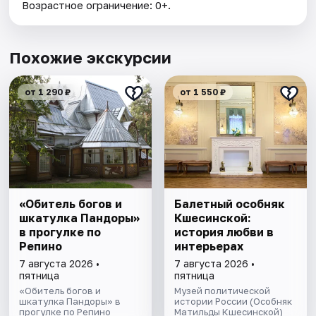
Возрастное ограничение: 0+.
Похожие экскурсии
от 1 290 ₽
от 1 550 ₽
«Обитель богов и
Балетный особняк
шкатулка Пандоры»
Кшесинской:
в прогулке по
история любви в
Репино
интерьерах
7 августа 2026 •
7 августа 2026 •
пятница
пятница
«Обитель богов и
Музей политической
шкатулка Пандоры» в
истории России (Особняк
прогулке по Репино
Матильды Кшесинской)