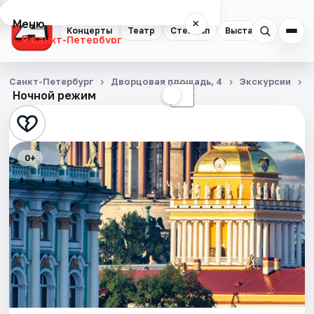
Меню
×
Концерты
Театр
Стендап
Выставки
Квест
Санкт-Петербург
Концерты
Санкт-Петербург
Дворцовая площадь, 4
Экскурсии
Ночной режим
☀
☾
Театр
Стендап
0+
Выставки
Квесты
Экскурсии
Спорт
События