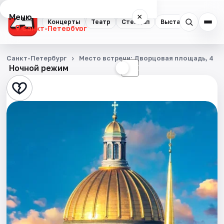
Меню
×
Концерты
Театр
Стендап
Выставки
Квест
Санкт-Петербург
Концерты
Санкт-Петербург
Место встречи: Дворцовая площадь, 4
Ночной режим
☀
☾
Театр
Стендап
Выставки
Квесты
Экскурсии
Спорт
События