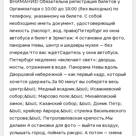
ВНИМАНИЕ! Обязательна регистрация билетов у
Организатора c 10:00 до 18:00 (без выходных) по
телефону, указанному на билете. С собой
необходимо иметь документ, удостоверяющий
личность (паспорт, вод. права)Петербург из окна
автобуса и билет в Эрмитаж: 4 остановки для фото,
панорама Невы, центр и шедевры музея — без
очереди.Что вас ждётСадитесь у окна автобуса.
Петербург медленно «включает свет»: дворцы,
мосты, отражения в воде. Панорама Невы вдоль
Дворцовой набережной — как первый кадр, который
хочется удержать.За 90 минут вы соберёте весь
центр:&bull; Медный всадник;&bull; Исаакиевский
собор;&bull; Марсово поле;&bull; Михайловский
замок; &bull; Казанский собор; &bull; Домик Петр;
&bull; крейсер Аврора;&bull; стрелка Васильевского
острова;&bull; Петропавловская крепость.Мы
делаем 4 остановки для фото — выйти на воздух,
услышать город, поймать ракурс. А потом — смена