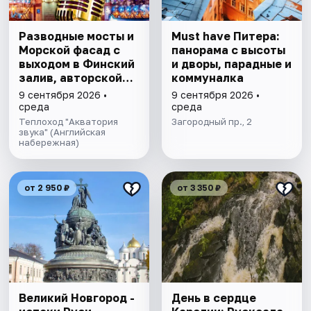
Разводные мосты и
Must have Питера:
Морской фасад с
панорама с высоты
выходом в Финский
и дворы, парадные и
залив, авторской
коммуналка
экскурсией и живой
9 сентября 2026 •
9 сентября 2026 •
музыкой
среда
среда
Теплоход "Акватория
Загородный пр., 2
звука" (Английская
набережная)
от 2 950 ₽
от 3 350 ₽
Великий Новгород -
День в сердце