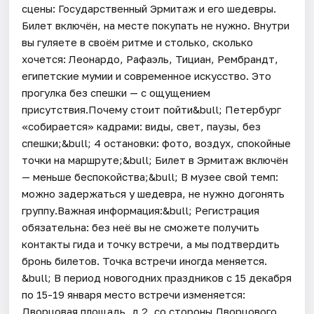
сцены: Государственный Эрмитаж и его шедевры.
Билет включён, на месте покупать не нужно. Внутри
вы гуляете в своём ритме и столько, сколько
хочется: Леонардо, Рафаэль, Тициан, Рембрандт,
египетские мумии и современное искусство. Это
прогулка без спешки — с ощущением
присутствия.Почему стоит пойти&bull; Петербург
«собирается» кадрами: виды, свет, паузы, без
спешки;&bull; 4 остановки: фото, воздух, спокойные
точки на маршруте;&bull; Билет в Эрмитаж включён
— меньше беспокойства;&bull; В музее свой темп:
можно задержаться у шедевра, не нужно догонять
группу.Важная информация:&bull; Регистрация
обязательна: без неё вы не сможете получить
контакты гида и точку встречи, а мы подтвердить
бронь билетов. Точка встречи иногда меняется.
&bull; В период новогодних праздников с 15 декабря
по 15-19 января место встречи изменяется:
Дворцовая площадь, д 2, со стороны Дворцового