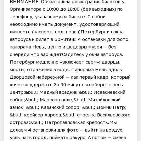
ВНИМАНИЕ! Обязательна регистрация билетов у
Организатора c 10:00 до 18:00 (без выходных) по
телефону, указанному на билете. С собой
необходимо иметь документ, удостоверяющий
личность (паспорт, вод. права)Петербург из окна
автобуса и билет в Эрмитаж: 4 остановки для фото,
панорама Невы, центр и шедевры музея — без
очереди.Что вас ждётСадитесь у окна автобуса.
Петербург медленно «включает свет»: дворцы,
мосты, отражения в воде. Панорама Невы вдоль
Дворцовой набережной — как первый кадр, который
хочется удержать.За 90 минут вы соберёте весь
центр:&bull; Медный всадник;&bull; Исаакиевский
собор;&bull; Марсово поле;&bull; Михайловский
замок; &bull; Казанский собор; &bull; Домик Петр;
&bull; крейсер Аврора;&bull; стрелка Васильевского
острова;&bull; Петропавловская крепость.Мы
делаем 4 остановки для фото — выйти на воздух,
услышать город, поймать ракурс. А потом — смена