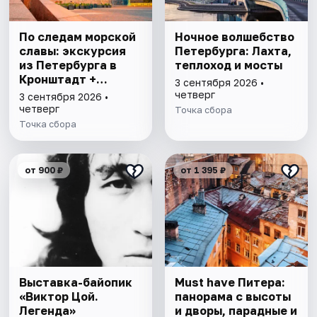
По следам морской
Ночное волшебство
славы: экскурсия
Петербурга: Лахта,
из Петербурга в
теплоход и мосты
Кронштадт +
3 сентября 2026 •
прогулка на
четверг
3 сентября 2026 •
теплоходе
четверг
Точка сбора
Точка сбора
от 900 ₽
от 1 395 ₽
Выставка-байопик
Must have Питера:
«Виктор Цой.
панорама с высоты
Легенда»
и дворы, парадные и