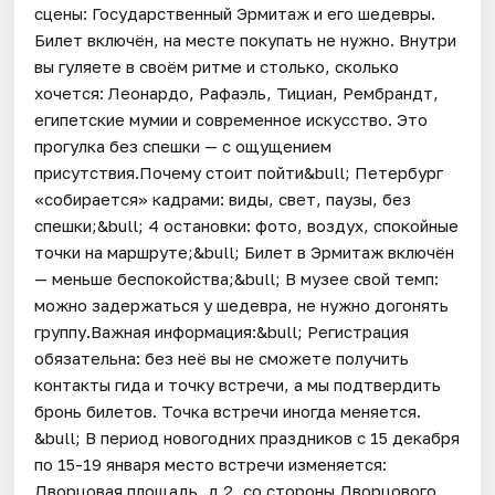
сцены: Государственный Эрмитаж и его шедевры.
Билет включён, на месте покупать не нужно. Внутри
вы гуляете в своём ритме и столько, сколько
хочется: Леонардо, Рафаэль, Тициан, Рембрандт,
египетские мумии и современное искусство. Это
прогулка без спешки — с ощущением
присутствия.Почему стоит пойти&bull; Петербург
«собирается» кадрами: виды, свет, паузы, без
спешки;&bull; 4 остановки: фото, воздух, спокойные
точки на маршруте;&bull; Билет в Эрмитаж включён
— меньше беспокойства;&bull; В музее свой темп:
можно задержаться у шедевра, не нужно догонять
группу.Важная информация:&bull; Регистрация
обязательна: без неё вы не сможете получить
контакты гида и точку встречи, а мы подтвердить
бронь билетов. Точка встречи иногда меняется.
&bull; В период новогодних праздников с 15 декабря
по 15-19 января место встречи изменяется:
Дворцовая площадь, д 2, со стороны Дворцового