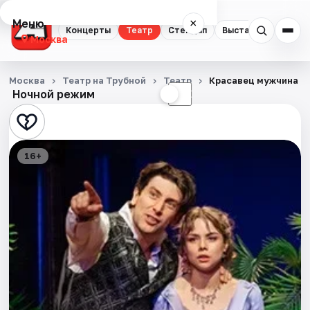
Меню
×
Концерты
Театр
Стендап
Выставки
Квест
Москва
Концерты
Москва
Театр на Трубной
Театр
Красавец мужчина
Ночной режим
☀
☾
Театр
Стендап
16+
Выставки
Квесты
Экскурсии
Спорт
События