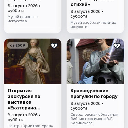
стихий»
8 августа 2026 •
суббота
8 августа 2026 •
суббота
Музей наивного
искусства
Музей изобразительных
искусств
от 250 ₽
Открытая
Краеведческие
экскурсия по
прогулки по городу
выставке
8 августа 2026 •
«Екатерина
суббота
Великая. Блеск
Свердловская областная
8 августа 2026 •
престола»
библиотека имени В.Г.
суббота
Белинского
Центр «Эрмитаж-Урал»