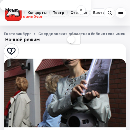
Меню
×
Концерты
Театр
Стендап
Выставки
Квест
Екатеринбург
Концерты
Екатеринбург
Свердловская областная библиотека имени В
Ночной режим
☀
☾
Театр
Стендап
Выставки
Квесты
Экскурсии
Спорт
События