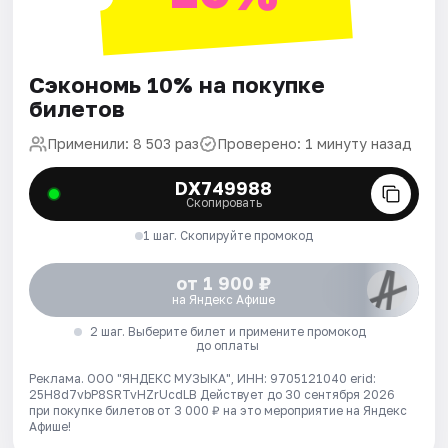
Сэкономь 10% на покупке
билетов
Применили: 8 503 раз
Проверено: 1 минуту назад
DX749988
Скопировать
1 шаг. Скопируйте промокод
от 1 900 ₽
на Яндекс Афише
2 шаг. Выберите билет и примените промокод
до оплаты
Реклама. ООО "ЯНДЕКС МУЗЫКА", ИНН: 9705121040 erid:
25H8d7vbP8SRTvHZrUcdLB
Действует до 30 сентября 2026
при покупке билетов от 3 000 ₽ на это мероприятие на Яндекс
Афише!