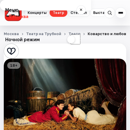
Меню
×
Концерты
Театр
Стендап
Выставки
Квест
Москва
Концерты
Москва
Театр на Трубной
Театр
Коварство и любовь
Ночной режим
☀
☾
Театр
Стендап
18+
Выставки
Квесты
Экскурсии
Спорт
События