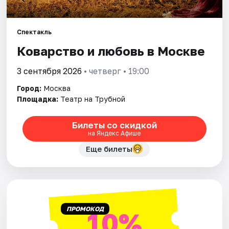
Города
Спектакль
Коварство и любовь в Москве
Площадки
3 сентября 2026
• четверг • 19:00
Артисты
Город:
Москва
Рейтинги
Площадка:
Театр на Трубной
Билеты со скидкой
на Яндекс Афише
Еще билеты
ПРОМОКОД
10%