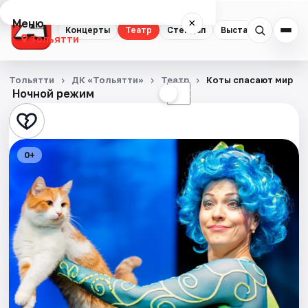
Меню
×
Концерты
Театр
Стендап
Выставки
Спорт
Тольятти
Концерты
Тольятти
ДК «Тольятти»
Театр
Коты спасают мир
Ночной режим
☀
☾
Театр
Стендап
0+
Выставки
Спорт
События
Города