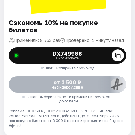
Сэкономь 10% на покупке
билетов
Применили: 8 753 раз
Проверено: 1 минуту назад
DX749988
Скопировать
1 шаг. Скопируйте промокод
от 1 500 ₽
на Яндекс Афише
2 шаг. Выберите билет и примените промокод
до оплаты
Реклама. ООО "ЯНДЕКС МУЗЫКА", ИНН: 9705121040 erid:
25H8d7vbP8SRTvHZrUcdLB
Действует до 30 сентября 2026
при покупке билетов от 3 000 ₽ на это мероприятие на Яндекс
Афише!