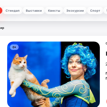
Стендап
Выставки
Квесты
Экскурсии
Спорт
мир
0+