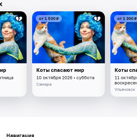
х
от 1 500 ₽
от 1 300 ₽
мир
Коты спасают мир
Коты сп
ятница
10 октября 2026 • суббота
11 октябр
воскресе
Самара
Ульяновск
Навигация