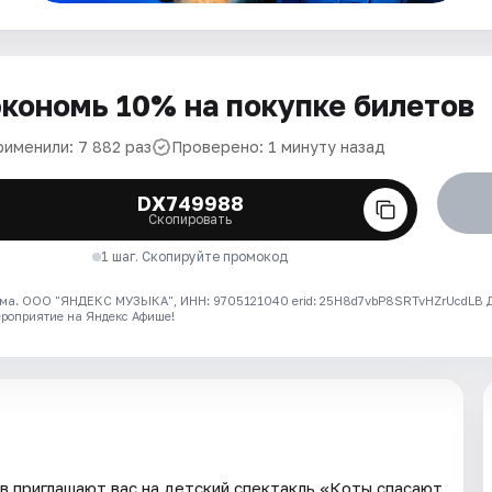
кономь 10% на покупке билетов
рименили: 7 882 раз
Проверено: 1 минуту назад
DX749988
Скопировать
1 шаг. Скопируйте промокод
ма. ООО "ЯНДЕКС МУЗЫКА", ИНН: 9705121040 erid: 25H8d7vbP8SRTvHZrUcdLB
ероприятие на Яндекс Афише!
в приглашают вас на детский спектакль «Коты спасают