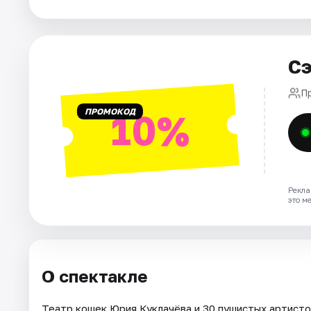
Города
Сэ
Площадки
П
Артисты
ПРОМОКОД
10%
Рейтинги
Рекла
это м
О спектакле
Театр кошек Юрия Куклачёва и 30 пушистых артисто