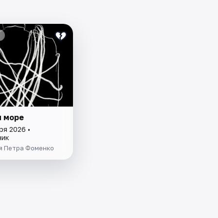
и море
ря 2026 •
ник
я Петра Фоменко