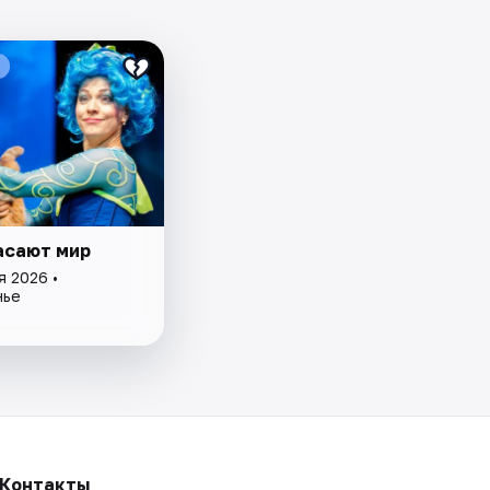
асают мир
я 2026 •
нье
Контакты