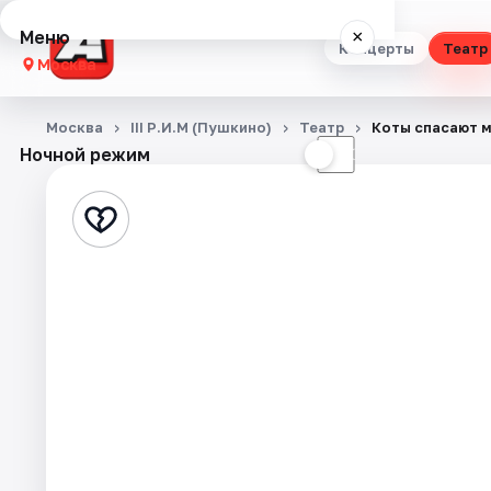
Меню
×
Концерты
Театр
Москва
Концерты
Москва
III Р.И.М (Пушкино)
Театр
Коты спасают 
Ночной режим
☀
☾
Театр
Стендап
Выставки
Квесты
Экскурсии
Спорт
События