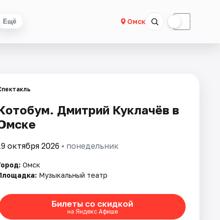
☀
☾
Омск
Ещё
Спектакль
Котобум. Дмитрий Куклачёв в
Омске
19 октября 2026
• понедельник
Город:
Омск
Площадка:
Музыкальный театр
Билеты со скидкой
на Яндекс Афише