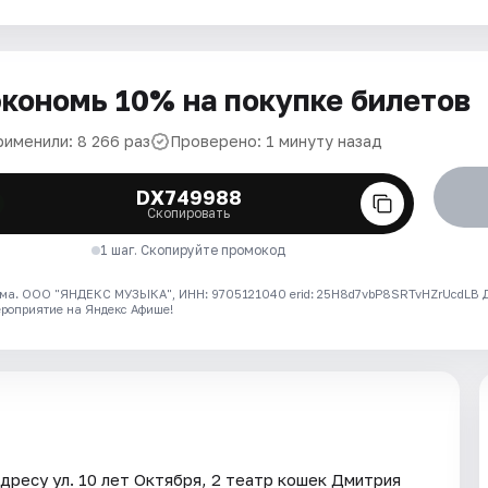
кономь 10% на покупке билетов
рименили: 8 266 раз
Проверено: 1 минуту назад
DX749988
Скопировать
1 шаг. Скопируйте промокод
ма. ООО "ЯНДЕКС МУЗЫКА", ИНН: 9705121040 erid: 25H8d7vbP8SRTvHZrUcdLB
ероприятие на Яндекс Афише!
дресу ул. 10 лет Октября, 2 театр кошек Дмитрия