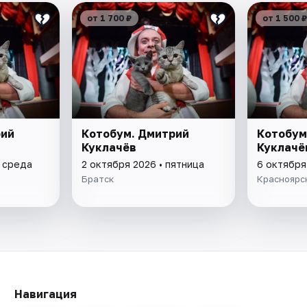
от 1 700 ₽
от 1 500 ₽
рий
Котобум. Дмитрий
Котобум
Куклачёв
Куклачё
• среда
2 октября 2026 • пятница
6 октября
Братск
Красноярс
Навигация