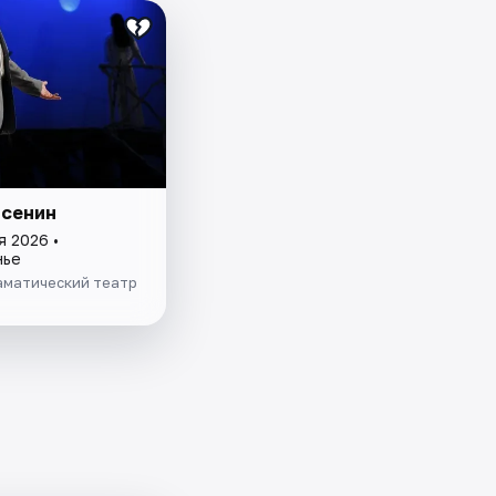
Есенин
я 2026 •
нье
аматический театр