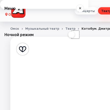
Меню
×
Концерты
Теат
Омск
Концерты
Омск
Музыкальный театр
Театр
Котобум. Дмитр
Ночной режим
☀
☾
Театр
Стендап
Выставки
Квесты
Экскурсии
Спорт
События