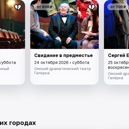
от 800 ₽
от 700 ₽
Свидание в предместье
Сергей 
 суббота
24 октября 2026 • суббота
25 октябр
воскресе
енный
Омский драматический театр
Галёрка
Омский др
Галёрка
их городах