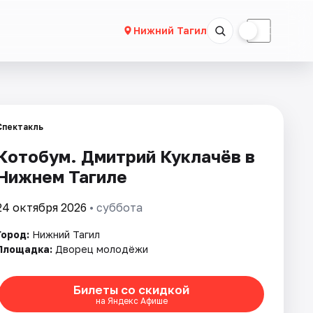
☀
☾
Нижний Тагил
Спектакль
Котобум. Дмитрий Куклачёв в
Нижнем Тагиле
24 октября 2026
• суббота
Город:
Нижний Тагил
Площадка:
Дворец молодёжи
Билеты со скидкой
на Яндекс Афише