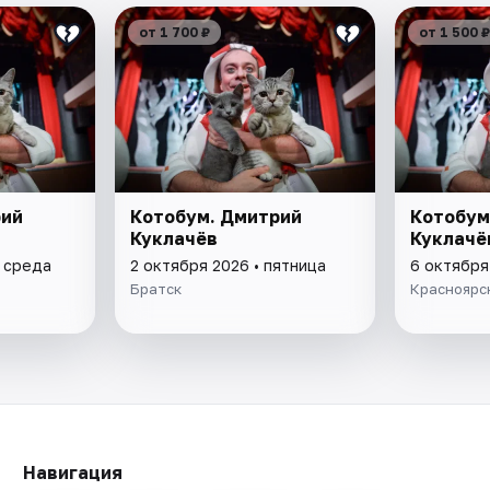
от 1 700 ₽
от 1 500 ₽
рий
Котобум. Дмитрий
Котобум
Куклачёв
Куклачё
• среда
2 октября 2026 • пятница
6 октября
Братск
Красноярс
Навигация