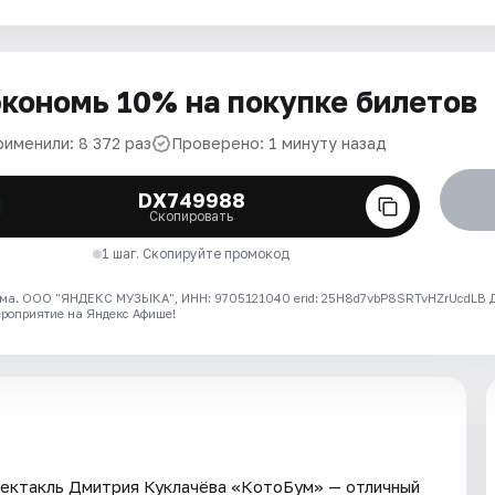
кономь 10% на покупке билетов
рименили: 8 372 раз
Проверено: 1 минуту назад
DX749988
Скопировать
1 шаг. Скопируйте промокод
ма. ООО "ЯНДЕКС МУЗЫКА", ИНН: 9705121040 erid: 25H8d7vbP8SRTvHZrUcdLB
ероприятие на Яндекс Афише!
спектакль Дмитрия Куклачёва «КотоБум» — отличный