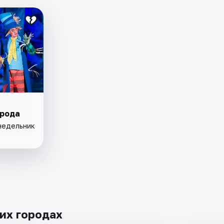
орода
онедельник
их городах