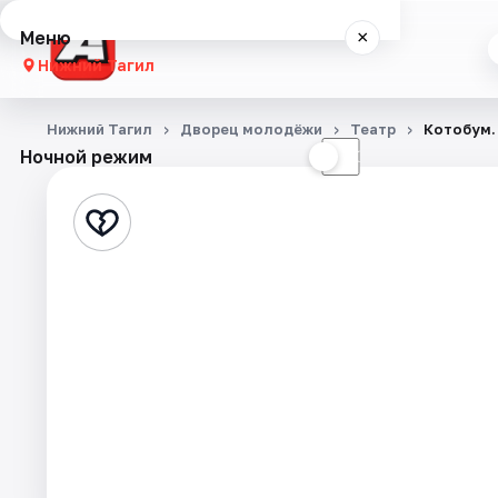
Меню
×
Нижний Тагил
Концерты
Нижний Тагил
Дворец молодёжи
Театр
Котобум.
Ночной режим
☀
☾
Театр
Стендап
События
Города
Площадки
Артисты