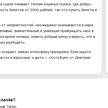
а сцене оживает тёплая кошачья сказка, где добро,
ость билетов от 2000 рублей, так что купить билеты в
я от неприятностей, неожиданно оказываются в мире
пеливые, внимательные и умеющие превращать хаос в
на яркие номера, ловить добрый юмор и верить, что в
жно разбудить.
а создают живую атмосферу праздника. Если ищете
меются и взрослые, и дети — «КотоБум» от Дмитрия
клачёв?
ний Тагил.