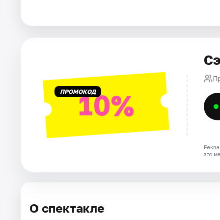
Города
Площадки
Сэ
Артисты
П
ПРОМОКОД
10%
Рейтинги
Рекла
это м
О спектакле