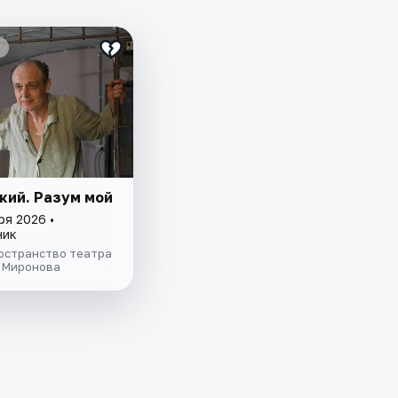
кий. Разум мой
ря 2026 •
ник
остранство театра
я Миронова