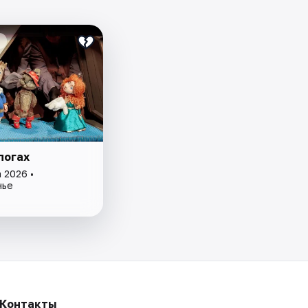
погах
 2026 •
нье
Контакты