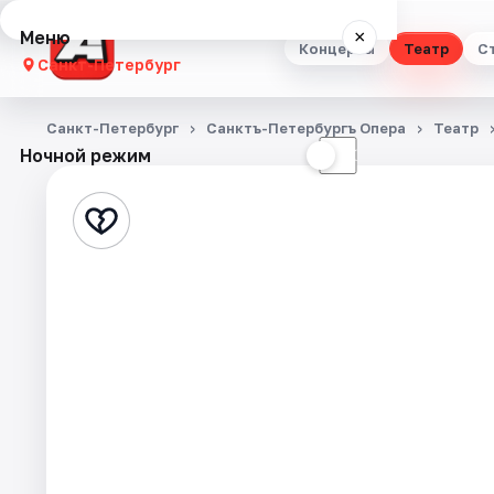
Меню
×
Концерты
Театр
С
Санкт-Петербург
Концерты
Санкт-Петербург
Санктъ-Петербургъ Опера
Театр
Ночной режим
☀
☾
Театр
Стендап
Выставки
Квесты
Экскурсии
Спорт
События