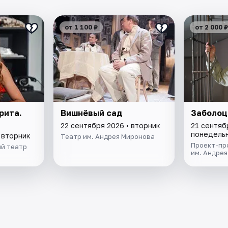
от 1 100 ₽
от 2 000 ₽
рита.
Вишнёвый сад
Заболоц
22 сентября 2026 • вторник
21 сентяб
понедель
 вторник
Театр им. Андрея Миронова
Проект-пр
й театр
им. Андре