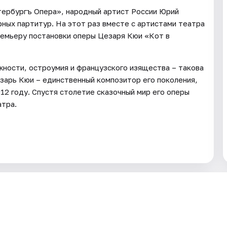
ербургъ Опера», народный артист России Юрий
ных партитур. На этот раз вместе с артистами театра
ремьеру постановки оперы Цезаря Кюи «Кот в
жности, остроумия и французского изящества – такова
езарь Кюи – единственный композитор его поколения,
912 году. Спустя столетие сказочный мир его оперы
атра.