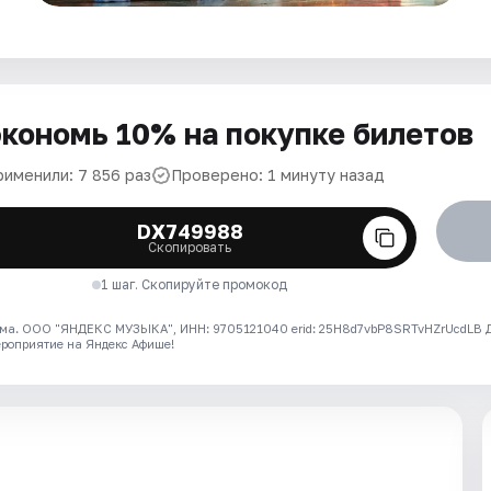
кономь 10% на покупке билетов
рименили: 7 856 раз
Проверено: 1 минуту назад
DX749988
Скопировать
1 шаг. Скопируйте промокод
ма. ООО "ЯНДЕКС МУЗЫКА", ИНН: 9705121040 erid: 25H8d7vbP8SRTvHZrUcdLB
ероприятие на Яндекс Афише!