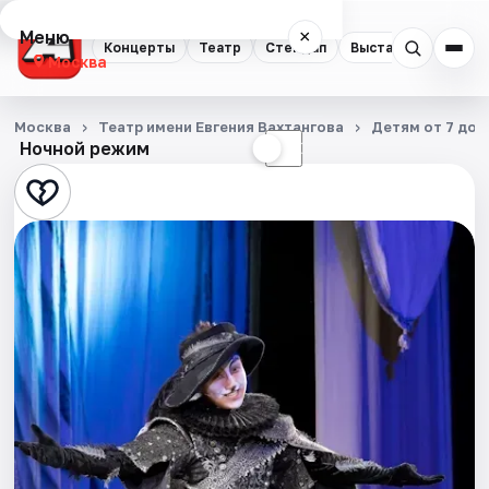
Меню
×
Концерты
Театр
Стендап
Выставки
Квест
Москва
Концерты
Москва
Театр имени Евгения Вахтангова
Детям от 7 до 
Ночной режим
☀
☾
Театр
Стендап
Выставки
Квесты
Экскурсии
Спорт
События