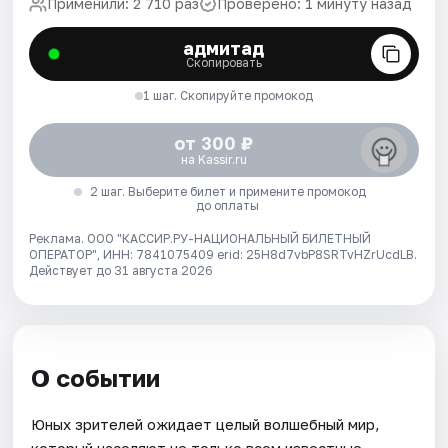
Применили: 2 710 раз
Проверено: 1 минуту назад
адмитад
Скопировать
1 шаг. Скопируйте промокод
от 300 ₽
на Kassir.ru
2 шаг. Выберите билет и примените промокод
до оплаты
Реклама. ООО "КАССИР.РУ-НАЦИОНАЛЬНЫЙ БИЛЕТНЫЙ
ОПЕРАТОР", ИНН: 7841075409 erid: 25H8d7vbP8SRTvHZrUcdLB.
Действует до 31 августа 2026
О событии
Юных зрителей ожидает целый волшебный мир,
который населяют не только всем известные