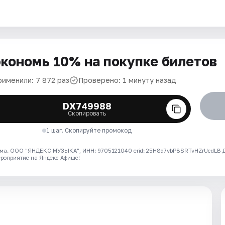
кономь 10% на покупке билетов
рименили: 7 872 раз
Проверено: 1 минуту назад
DX749988
Скопировать
1 шаг. Скопируйте промокод
ма. ООО "ЯНДЕКС МУЗЫКА", ИНН: 9705121040 erid: 25H8d7vbP8SRTvHZrUcdLB
ероприятие на Яндекс Афише!