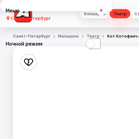
Меню
×
Концерты
Театр
С
Санкт-Петербург
Концерты
Санкт-Петербург
Малышок
Театр
Кот Котофеич 
Ночной режим
☀
☾
Театр
Стендап
Выставки
Квесты
Экскурсии
Спорт
События