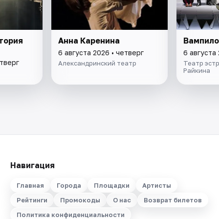
атория
Анна Каренина
Вампило
6 августа 2026 • четверг
6 августа 
етверг
Александринский театр
Театр эстр
Райкина
Навигация
Главная
Города
Площадки
Артисты
Рейтинги
Промокоды
О нас
Возврат билетов
Политика конфиденциальности