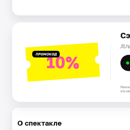
Города
Площадки
Сэ
Артисты
П
ПРОМОКОД
10%
Рейтинги
Рекла
это м
О спектакле