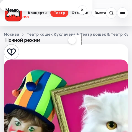
Меню
×
Концерты
Театр
Стендап
Выставки
Квест
Москва
Концерты
Москва
Театр кошек Куклачева & Театр кошек & Театр Кук
Ночной режим
☀
☾
Театр
Стендап
Выставки
Квесты
Экскурсии
Спорт
События