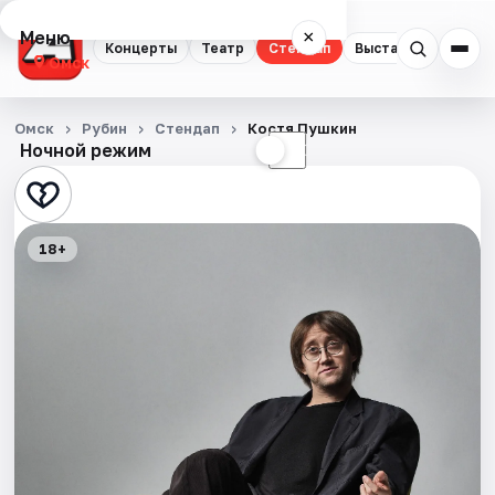
Меню
×
Концерты
Театр
Стендап
Выставки
Квест
Омск
Концерты
Омск
Рубин
Стендап
Костя Пушкин
Ночной режим
☀
☾
Театр
Стендап
18+
Выставки
Квесты
Экскурсии
Спорт
События