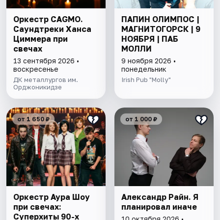
Оркестр CAGMO.
ПАПИН ОЛИМПОС |
Саундтреки Ханса
МАГНИТОГОРСК | 9
Циммера при
НОЯБРЯ | ПАБ
свечах
МОЛЛИ
13 сентября 2026 •
9 ноября 2026 •
воскресенье
понедельник
ДК металлургов им.
Irish Pub "Molly"
Орджоникидзе
от 1 650 ₽
от 1 000 ₽
Оркестр Аура Шоу
Александр Райн. Я
при свечах:
планировал иначе
Суперхиты 90-х
10 октября 2026 •