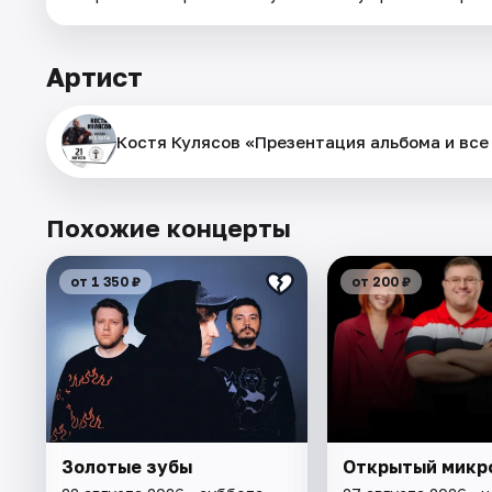
Артист
Костя Кулясов «Презентация альбома и все
Похожие концерты
от 1 350 ₽
от 200 ₽
Золотые зубы
Открытый микр