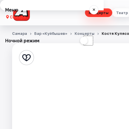
Меню
×
Концерты
Театр
Самара
Концерты
Самара
Бар «Куйбышев»
Концерты
Костя Кулясо
Ночной режим
☀
☾
Театр
Стендап
Выставки
Квесты
Экскурсии
Спорт
События