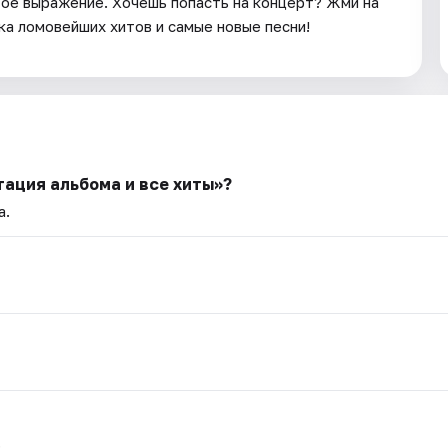
атое выражение. Хочешь попасть на концерт? Жми на
ка ломовейших хитов и самые новые песни!
тация альбома и все хиты»?
а.
.