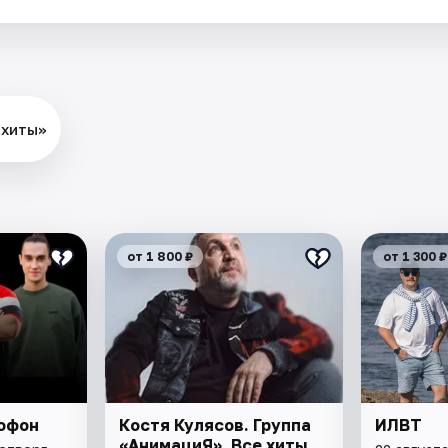
 хиты»
от 1 800 ₽
от 1 300 ₽
офон
Костя Кулясов. Группа
ИЛВТ
«АнимациЯ». Все хиты