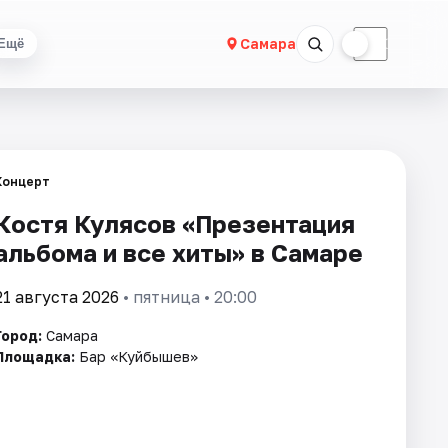
☀
☾
Самара
Ещё
Концерт
Костя Кулясов «Презентация
альбома и все хиты» в Самаре
21 августа 2026
• пятница • 20:00
Город:
Самара
Площадка:
Бар «Куйбышев»