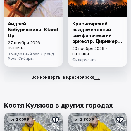
Андрей
Красноярский
Бебуришвили. Stand
академический
Up
симфонический
оркестр. Дирижер
27 ноября 2026 •
Антон Шабуров
пятница
20 ноября 2026 •
пятница
Концертный зал «Гранд
Холл Сибирь»
Филармония
→
Все концерты в Красноярске
Костя Кулясов в других городах
от 2 000 ₽
от 1 800 ₽