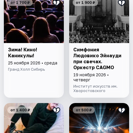
от 1 700 ₽
от 1 900 ₽
Зима! Кино!
Симфония
Каникулы!
Людовико Эйнауди
при свечах.
25 ноября 2026 • среда
Оркестр CAGMO
Гранд Холл Сибирь
19 ноября 2026 •
четверг
Институт искусств им.
Хворостовского
от 1 400 ₽
от 500 ₽