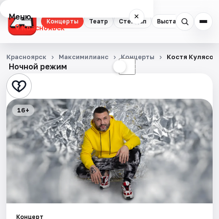
Меню
×
Концерты
Театр
Стендап
Выставки
Квест
Красноярск
Концерты
Красноярск
Максимилианс
Концерты
Костя Кулясов
Ночной режим
☀
☾
Театр
Стендап
16+
Выставки
Квесты
Экскурсии
Спорт
События
Концерт