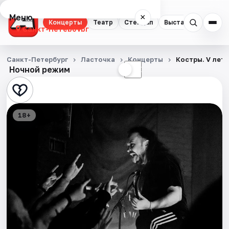
Меню
×
Концерты
Театр
Стендап
Выставки
Квест
Санкт-Петербург
Концерты
Санкт-Петербург
Ласточка
Концерты
Костры. V лет
Ночной режим
☀
☾
Театр
Стендап
18+
Выставки
Квесты
Экскурсии
Спорт
События