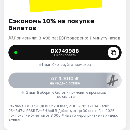
Сэкономь 10% на покупке
билетов
Применили: 8 498 раз
Проверено: 1 минуту назад
DX749988
Скопировать
1 шаг. Скопируйте промокод
от 1 800 ₽
на Яндекс Афише
2 шаг. Выберите билет и примените промокод
до оплаты
Реклама. ООО "ЯНДЕКС МУЗЫКА", ИНН: 9705121040 erid:
25H8d7vbP8SRTvHZrUcdLB
Действует до 30 сентября 2026
при покупке билетов от 3 000 ₽ на это мероприятие на Яндекс
Афише!