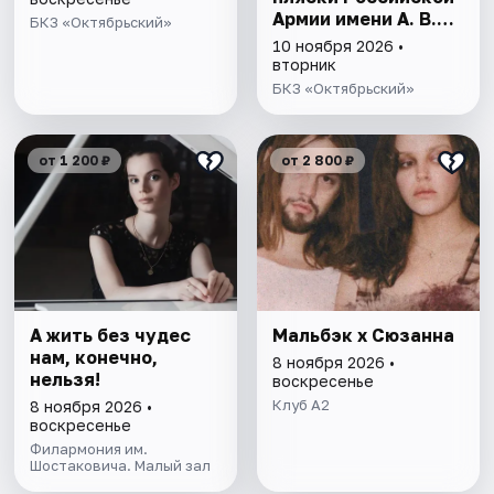
Армии имени А. В.
БКЗ «Октябрьский»
Александрова
10 ноября 2026 •
вторник
БКЗ «Октябрьский»
от 1 200 ₽
от 2 800 ₽
А жить без чудес
Мальбэк x Сюзанна
нам, конечно,
8 ноября 2026 •
нельзя!
воскресенье
Клуб A2
8 ноября 2026 •
воскресенье
Филармония им.
Шостаковича. Малый зал