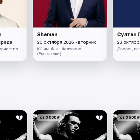
н
Shaman
Султан 
 среда
20 октября 2026 • вторник
23 октябр
орчества
КЗ им. Ф.И. Шаляпина
Дворец де
(Ессентуки)
от 3 000 ₽
от 3 500 ₽