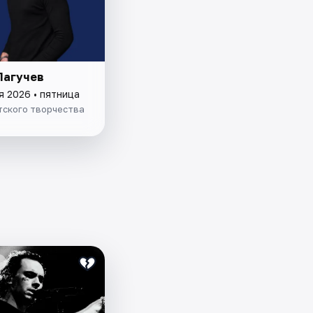
Лагучев
я 2026 • пятница
тского творчества