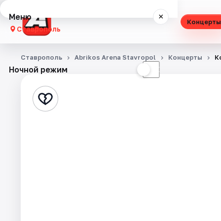
Меню
×
Концерты
Ставрополь
Концерты
Ставрополь
Abrikos Arena Stavropol
Концерты
К
Ночной режим
☀
☾
Театр
Стендап
Выставки
Спорт
События
Города