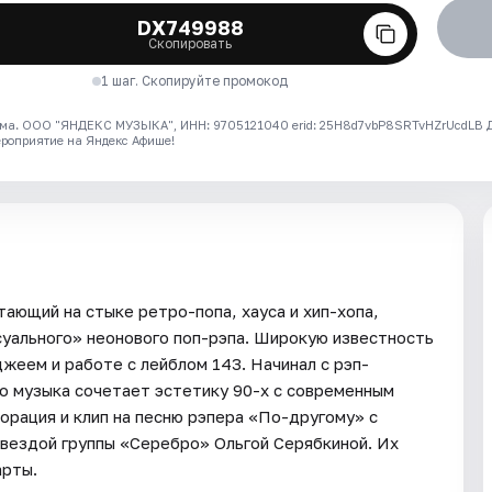
DX749988
Скопировать
1 шаг. Скопируйте промокод
ма. ООО "ЯНДЕКС МУЗЫКА", ИНН: 9705121040 erid: 25H8d7vbP8SRTvHZrUcdLB
ероприятие на Яндекс Афише!
ающий на стыке ретро-попа, хауса и хип-хопа,
суального» неонового поп-рэпа. Широкую известность
джеем и работе с лейблом 143. Начинал с рэп-
го музыка сочетает эстетику 90-х с современным
орация и клип на песню рэпера «По-другому» с
звездой группы «Серебро» Ольгой Серябкиной. Их
арты.