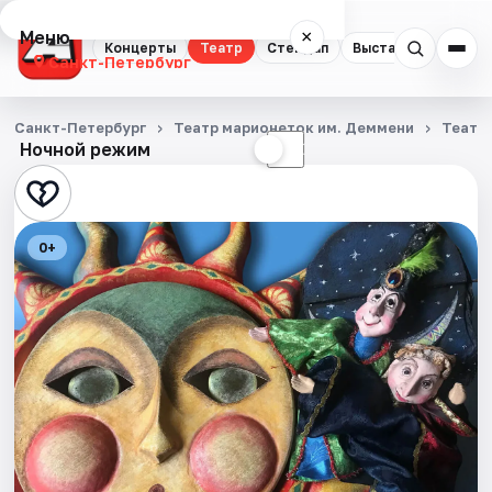
Меню
×
Концерты
Театр
Стендап
Выставки
Квест
Санкт-Петербург
Концерты
Санкт-Петербург
Театр марионеток им. Деммени
Театр
Ночной режим
☀
☾
Театр
Стендап
0+
Выставки
Квесты
Экскурсии
Спорт
События