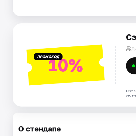
Города
Площадки
Артисты
Сэ
Рейтинги
П
ПРОМОКОД
10%
Рекла
это м
О стендапе