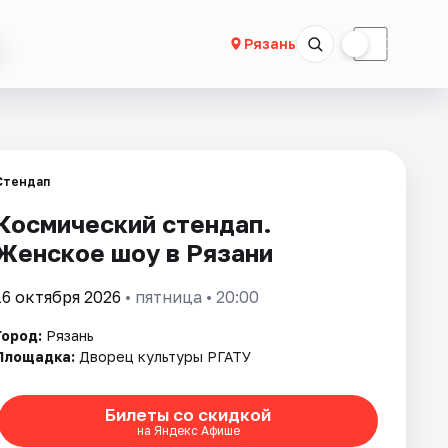
☀
☾
Рязань
Стендап
Космический стендап.
Женское шоу в Рязани
16 октября 2026
• пятница • 20:00
Город:
Рязань
Площадка:
Дворец культуры РГАТУ
Билеты со скидкой
на Яндекс Афише