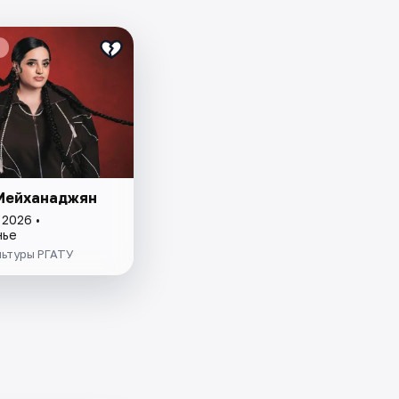
Мейханаджян
 2026 •
нье
льтуры РГАТУ