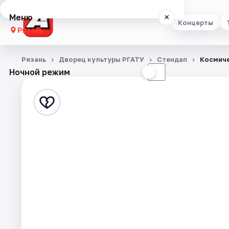
Меню
×
Концерты
Рязань
Концерты
Рязань
Дворец культуры РГАТУ
Стендап
Космиче
Ночной режим
☀
☾
Театр
Стендап
Выставки
Экскурсии
Спорт
События