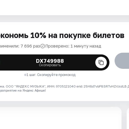
кономь 10% на покупке билетов
рименили: 7 696 раз
Проверено: 1 минуту назад
DX749988
Скопировать
1 шаг. Скопируйте промокод
ма. ООО "ЯНДЕКС МУЗЫКА", ИНН: 9705121040 erid: 25H8d7vbP8SRTvHZrUcdLB
ероприятие на Яндекс Афише!