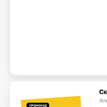
Города
Площадки
Артисты
Рейтинги
Ск
П
ПРОМОКОД