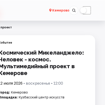
☀
☾
Кемерово
 проект
Событие
Космический Микеланджело:
Человек - космос.
Мультимедийный проект в
Кемерове
12 июля 2026
• воскресенье • 12:00
Город:
Кемерово
Площадка:
Кузбасский центр искусств