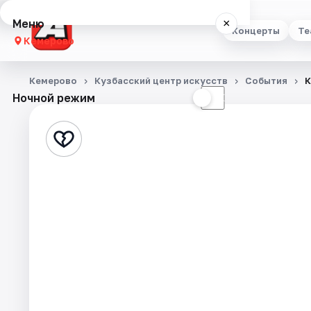
Меню
×
Концерты
Те
Кемерово
Концерты
Кемерово
Кузбасский центр искусств
События
К
Ночной режим
☀
☾
Театр
Стендап
Выставки
Квесты
Экскурсии
События