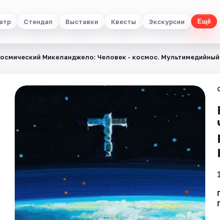
атр
Стендап
Выставки
Квесты
Экскурсии
Ещё
осмический Микеланджело: Человек - космос. Мультимедийный