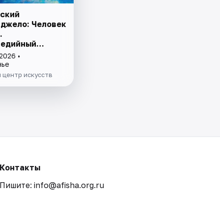
ский
джело: Человек
.
медийный
2026 •
нье
 центр искусств
Контакты
Пишите: info@afisha.org.ru