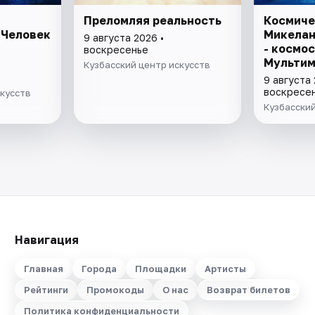
Преломляя реальность
Космиче
 Человек
Микелан
9 августа 2026 •
- космос
воскресенье
Мульти
Кузбасский центр искусств
проект
9 августа 
воскресе
скусств
Кузбасский
Навигация
Главная
Города
Площадки
Артисты
Рейтинги
Промокоды
О нас
Возврат билетов
Политика конфиденциальности