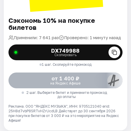
Сэкономь 10% на покупке
билетов
Применили: 7 641 раз
Проверено: 1 минуту назад
DX749988
Скопировать
1 шаг. Скопируйте промокод
от 1 400 ₽
на Яндекс Афише
2 шаг. Выберите билет и примените промокод
до оплаты
Реклама. ООО "ЯНДЕКС МУЗЫКА", ИНН: 9705121040 erid:
25H8d7vbP8SRTvHZrUcdLB
Действует до 30 сентября 2026
при покупке билетов от 3 000 ₽ на это мероприятие на Яндекс
Афише!