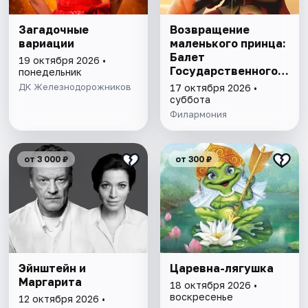
Загадочные
Возвращение
вариации
маленького принца:
Балет
19 октября 2026 •
Государственного
понедельник
балета Кубани для
ДК Железнодорожников
17 октября 2026 •
детей
суббота
Филармония
от 3 000 ₽
от 300 ₽
Эйнштейн и
Царевна-лягушка
Маргарита
18 октября 2026 •
воскресенье
12 октября 2026 •