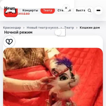
Меню
×
Концерты
Театр
Стендап
Выставки
Квест
Краснодар
Концерты
Краснодар
Новый театр кукол
Театр
Кошкин дом
Ночной режим
☀
☾
Театр
Стендап
Выставки
Квесты
Экскурсии
Спорт
События