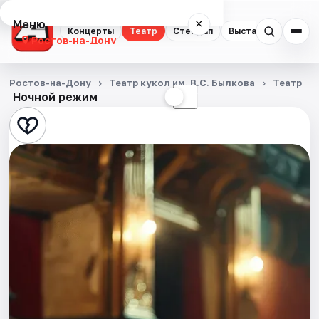
Меню
×
Концерты
Театр
Стендап
Выставки
Квест
Ростов-на-Дону
Концерты
Ростов-на-Дону
Театр кукол им. В.С. Былкова
Театр
Ночной режим
☀
☾
Театр
Стендап
Выставки
Квесты
Экскурсии
Спорт
События