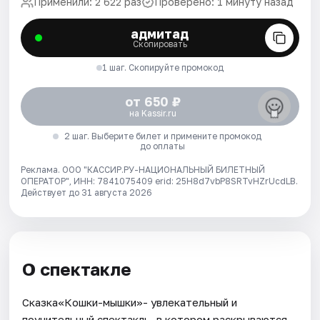
Применили: 2 622 раз
Проверено: 1 минуту назад
адмитад
Скопировать
1 шаг. Скопируйте промокод
от 650 ₽
на Kassir.ru
2 шаг. Выберите билет и примените промокод
до оплаты
Реклама. ООО "КАССИР.РУ-НАЦИОНАЛЬНЫЙ БИЛЕТНЫЙ
ОПЕРАТОР", ИНН: 7841075409 erid: 25H8d7vbP8SRTvHZrUcdLB.
Действует до 31 августа 2026
О спектакле
Сказка«Кошки-мышки»- увлекательный и
поучительный спектакль, в котором раскрываются